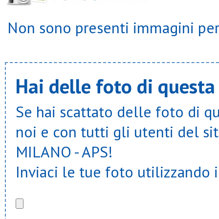
Non sono presenti immagini per 
Hai delle foto di questa
Se hai scattato delle foto di q
noi e con tutti gli utenti del
MILANO - APS!
Inviaci le tue foto utilizzando 