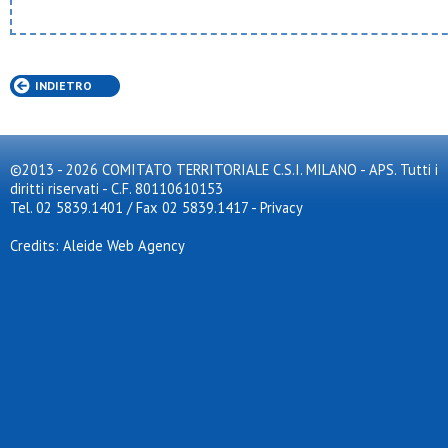
INDIETRO
©2013 - 2026 COMITATO TERRITORIALE C.S.I. MILANO - APS. Tutti i
diritti riservati - C.F. 80110610153
Tel. 02 5839.1401 / Fax 02 5839.1417
-
Privacy
Credits: Aleide Web Agency