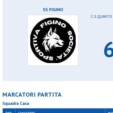
SS FIGINO
C.S.QUINTO 
6
MARCATORI PARTITA
Squadra Casa