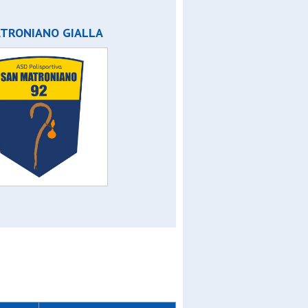
b
ATRONIANO GIALLA
 of
i gio
e
open b
azz
ll