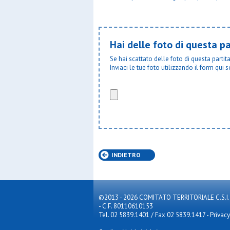
Virtus lis
Hai delle foto di questa pa
Se hai scattato delle foto di questa parti
Inviaci le tue foto utilizzando il form qui s
INDIETRO
©2013 - 2026 COMITATO TERRITORIALE C.S.I. MILA
- C.F. 80110610153
Tel. 02 5839.1401 / Fax 02 5839.1417
-
Privacy