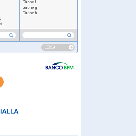
Girone f
Girone g
Girone h
b
ate
CERCA
GIALLA