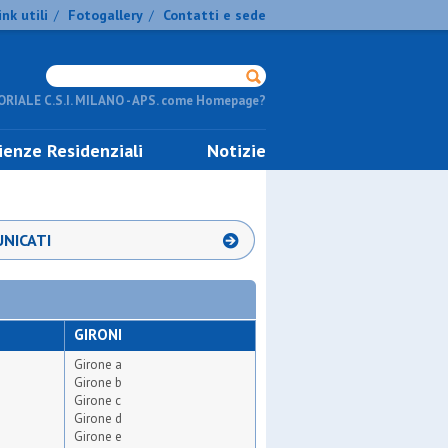
ink utili
Fotogallery
Contatti e sede
/
/
RIALE C.S.I. MILANO - APS. come Homepage?
ienze Residenziali
Notizie
NICATI
GIRONI
Girone a
Girone b
Girone c
Girone d
Girone e