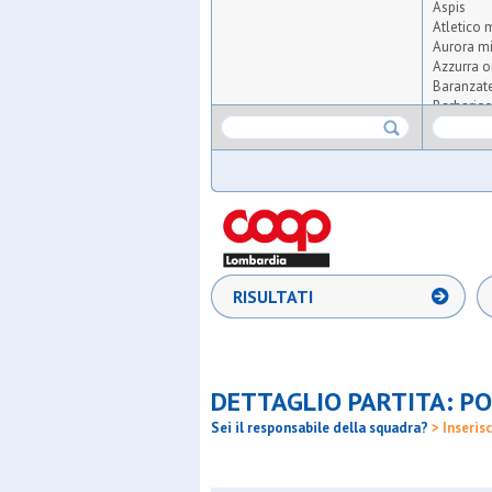
Aspis
Atletico 
Aurora m
Azzurra o
Baranzat
Barbarig
Barnabiti
Bellusco
Boys
Casterno
Cavenag
Cea
Cerbatte
Cgf garde
Cim lisso
RISULTATI
City blind
Csrb
Don bosc
Fenice
Fides sm
DETTAGLIO PARTITA: PO
Galli ced
Gbp
Sei il responsabile della squadra?
> Inserisc
Gentilino
Giardino 
Gorla 19