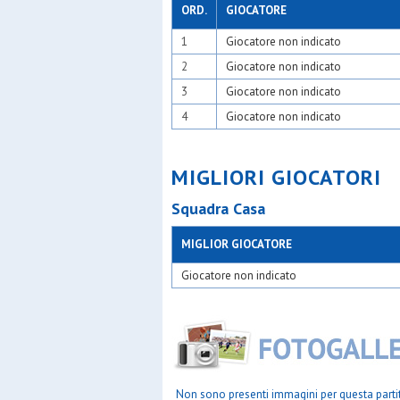
S.filippo 
ORD.
GIOCATORE
S.giorgio 
1
Giocatore non indicato
S.giovann
S.marco
2
Giocatore non indicato
S.matron
S.paolo r
3
Giocatore non indicato
S.pietro 
4
Giocatore non indicato
S.pietro 
S.simplic
Samz mil
Sanrocco 
MIGLIORI GIOCATORI
Sds arco
Sds cinis
Squadra Casa
Sgb desi
Sport life
MIGLIOR GIOCATORE
Sporting 
Ss figino
Giocatore non indicato
Stella az
Teamspo
Up setti
Upg
Ussb
Valera
Vignareal
Non sono presenti immagini per questa parti
Virtus c