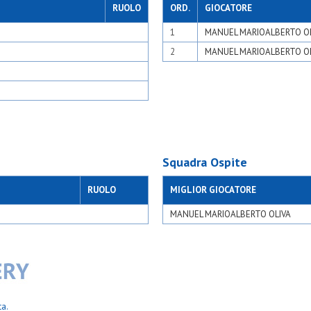
neri
Real affori blu
RUOLO
ORD.
GIOCATORE
limito
Real affori gialla
i xxiii bussero
1
MANUEL MARIOALBERTO O
Robur fbc rio
Robur fbc top
2
MANUEL MARIOALBERTO O
iano
S.bernardo
ho
S.carlo casoretto
e paolo desio
S.carlo gorgonzola
rho
S.carlo milano
iano
S.fermo nera
ano
S.fermo rossa
calcio
S.filippo neri bianca
baleno
S.filippo neri gialla
ello
S.giorgio limito
Squadra Ospite
o
S.giovanni xxiii buss
 ssd
S.marco osf cinisello
RUOLO
MIGLIOR GIOCATORE
murialdo
S.marco osf cinisello
S.matroniano blu
MANUEL MARIOALBERTO OLIVA
zurra 56
S.matroniano gialla
rt
S.paolo rho
mo
S.pietro e paolo des
S.pietro rho open b
S.simpliciano open
Samz milano
Sanrocco calcio aran
ta.
esano boscone mp
Sanrocco calcio ver