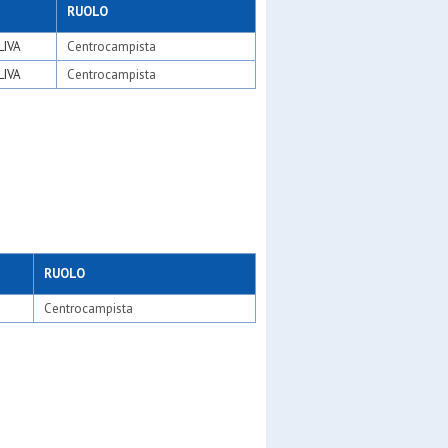
RUOLO
LIVA
Centrocampista
LIVA
Centrocampista
ero
 a
RUOLO
 pro
Centrocampista
io 01
cio
de