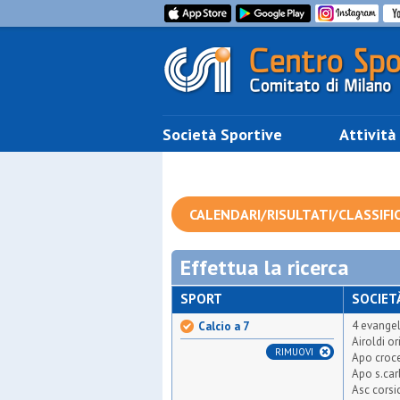
Società Sportive
Attività
CALENDARI/RISULTATI/CLASSIFI
Effettua la ricerca
SPORT
SOCIET
4 evangel
Calcio a 7
Airoldi or
RIMUOVI
Apo croce
Apo s.car
Asc corsi