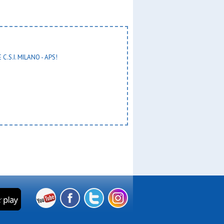
 team
 C.S.I. MILANO - APS!
ne mp