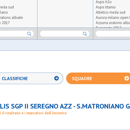
Aspis h2o
meda sud
Aspis titanio
ilano
Atletico meda sud
ratorio albiate
Aurora milano open 
e 2017
Azzurra oratorio albi
o
Baranzate 2017
Barbarigo blu
Barbarigo gialla
Barnabiti
Bellusco blu
o
Bellusco rossa
Boys
se
Casterno
ning
Cavenago
ne
Cea verde
CLASSIFICHE
SQUADRE
ers
Cerbattese g.s.
Cgf gardening cgf
o carugate
Cim lissone
City blinders
a
Csrb
LIS SGP II SEREGNO AZZ - S.MATRONIANO 
roni
Don bosco carugate
Fenice
i il risultato e i marcatori dell'incontro
Fides sma
oratorio sgb
Galli cedroni fc
54
Gbp