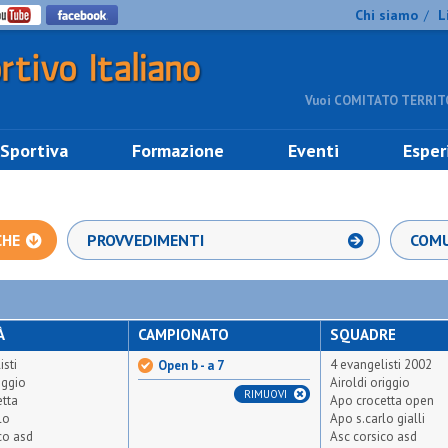
Chi siamo
L
/
Vuoi COMITATO TERRITO
 Sportiva
Formazione
Eventi
Esper
CHE
PROVVEDIMENTI
COMU
À
CAMPIONATO
SQUADRE
isti
4 evangelisti 2002
Open b - a 7
iggio
Airoldi origgio
RIMUOVI
tta
Apo crocetta open
lo
Apo s.carlo gialli
co asd
Asc corsico asd