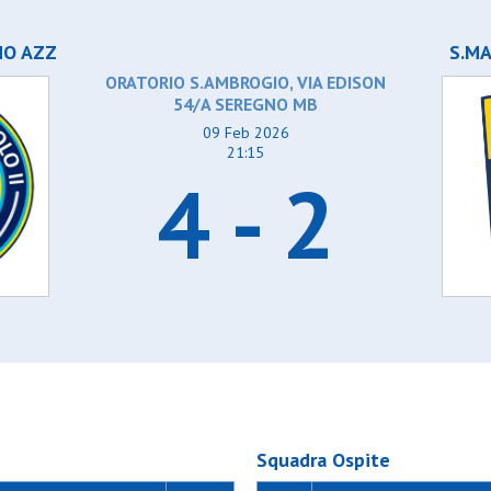
drone
Gentilino
Giardino oratorio sg
NO AZZ
Gorla 1954
S.M
zzi
Gso vimodrone
ORATORIO S.AMBROGIO, VIA EDISON
cesate
La real
54/A SEREGNO MB
 pessano
Leo team rossa
te
Medaragazzi sporting
09 Feb 2026
Oratorio cesate amic
21:15
to
Oratorio cesate blu
4 - 2
sesto
Oratorio pessano
io
Osa lentate
87
Osber
Osgb sesto
zago 2017
Osl 2015 sesto
 ii seregno
Osl muggio bianco
iva omr
Osl muggio osl verd
va s.vittore
Pinzano 87
squad
Plesios cm
i
Plesios sg
Pob - binzago 2017 
do
Polis sgp ii seregno 
asoretto
Polis sgp ii seregno g
orgonzola
Polisportiva omr
Squadra Ospite
ilano
Polisportiva s.vittore
Rabbits' squad