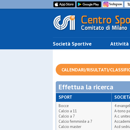
Società Sportive
Attività
CALENDARI/RISULTATI/CLASSIFI
Effettua la ricerca
SPORT
SOCIET
Bocce
4 evangel
Calcio a 11
A-tono pa
Calcio a 7
A.c. unit
Calcio femminile a 7
Accademi
Calcio master
Acd sedr