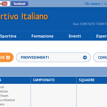
Chi siamo
L
/
Vuoi COMITATO TERRITO
 Sportiva
Formazione
Eventi
Esper
CHE
PROVVEDIMENTI
COMU
À
CAMPIONATO
SQUADRE
isti
rtizan
ed team
a milanese
iano