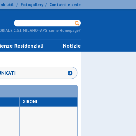
ink utili
Fotogallery
Contatti e sede
/
/
RIALE C.S.I. MILANO - APS. come Homepage?
ienze Residenziali
Notizie
NICATI
GIRONI