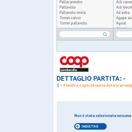
Pallacanestro
Acli cava
Pallavolo
Acli trece
Pallavolo mista
Ad astra
Tornei calcio
Agape as
Tornei pallavolo
Agoal
Agora'
Agrisport
Aics olmi
Airoldi or
Albatal s
All for t
Altius
Altopian
Ambrosi
DETTAGLIO PARTITA: -
Anni verd
Anni verd
|
> Pianifica o sposta nuova data/ora/cam
Apo croce
Apo s.car
Apo ved
Arca
Arca brug
Arcobale
Non è stata selezionata nessuna 
Ardita gi
Ardor bol
INDIETRO
Arluno ca