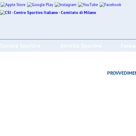
Società Sportive
Attività Sportiva
Forma
CALENDARI/RISULTATI/CLASSIFICHE
PROVVEDIME
Effettua la ricerca
SPORT
SOCIETÀ
CAMP