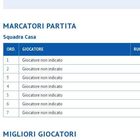
Moncucchese
N&c atletico barona
Nabor
Odb+
MARCATORI PARTITA
Olimpia 94
Olsm rho
Squadra Casa
Oransport
Oratori triuggesi
Oratorio cesate
ORD.
GIOCATORE
RU
Oratorio giovi
Osa
1
Giocatore non indicato
Osa calcio 1924
2
Giocatore non indicato
Osa lentate
Osber
3
Giocatore non indicato
Osgb sesto
4
Giocatore non indicato
Osl 2015 sesto
Osl muggio
5
Giocatore non indicato
Paina 2004
6
Giocatore non indicato
Passirana
Pinzano 87
7
Giocatore non indicato
Plesios
Pob - binzago 2017
Polisportiva argentia
MIGLIORI GIOCATORI
Precotto
Qds