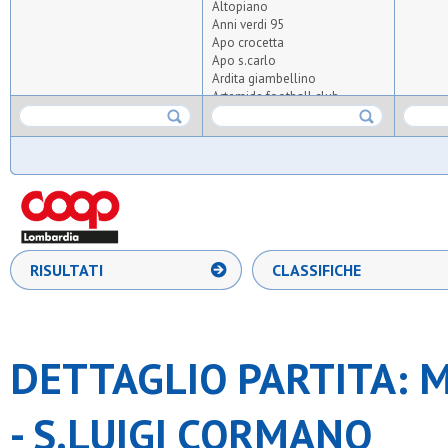
Altopiano
Anni verdi 95
Apo crocetta
Apo s.carlo
Ardita giambellino
Artemide football club
Asdo verano
Aspis
Atlas
Atletico arluno
Atletico triante
Audace meneghina
Aurora milano
Aurora osgb
Baita
RISULTATI
CLASSIFICHE
Barbarigo
Barnabiti
Barona sporting 1971
Boys
Bresso 4
DETTAGLIO PARTITA: 
Brianza football team
Cea
Certosa
- S.LUIGI CORMANO
Cgb
Cim lissone