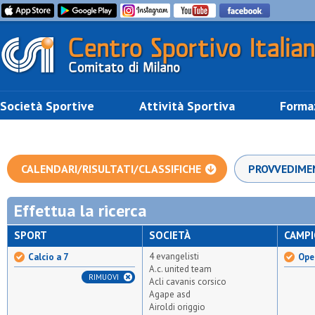
Società Sportive
Attività Sportiva
Forma
CALENDARI/RISULTATI/CLASSIFICHE
PROVVEDIME
Effettua la ricerca
SPORT
SOCIETÀ
CAMP
4 evangelisti
Calcio a 7
Open
A.c. united team
RIMUOVI
Acli cavanis corsico
Agape asd
Airoldi origgio