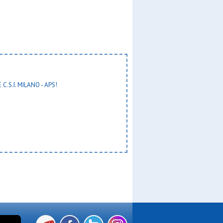
 C.S.I. MILANO - APS!
zzurr
e
unior
 arg