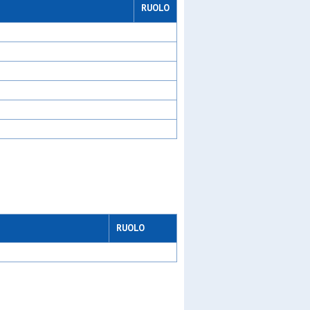
RUOLO
lfo
 of
ew gen
/a
/c
RUOLO
a