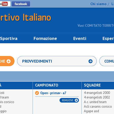
Chi siamo
L
/
Vuoi COMITATO TERRITO
 Sportiva
Formazione
Eventi
Esper
CHE
PROVVEDIMENTI
COMU
À
CAMPIONATO
SQUADRE
isti
4 evangelisti 2000
Open - primav - a7
ed team
4 evangelisti 2002
RIMUOVI
nis corsico
A.c. united team
d
Acli cavanis corsico
iggio
Agape asd