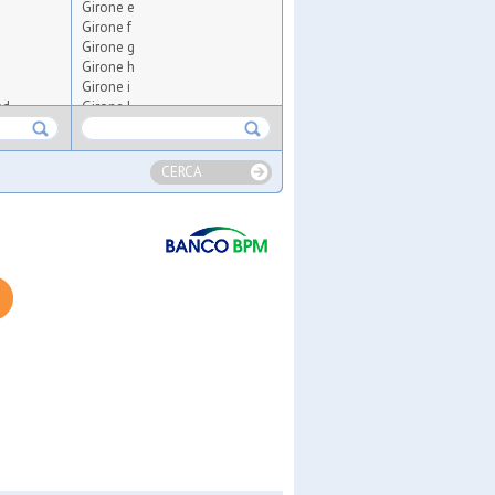
Girone e
Girone f
Girone g
Girone h
Girone i
sd
Girone l
ub a7
Girone m
Girone n
Girone o
CERCA
Girone p
Girone q
Girone r
Girone s
Girone t
Girone u
a
Girone v
a 2
Girone x
b
Girone y
Girone z
ugees