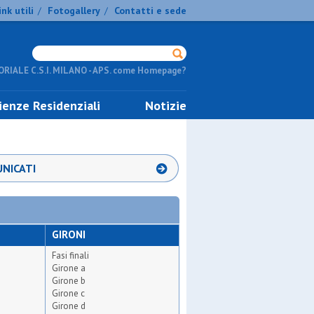
ink utili
Fotogallery
Contatti e sede
/
/
RIALE C.S.I. MILANO - APS. come Homepage?
ienze Residenziali
Notizie
NICATI
GIRONI
Fasi finali
Girone a
Girone b
Girone c
Girone d