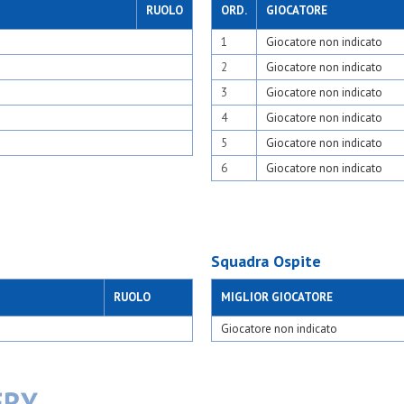
hese
Gso vimodrone
RUOLO
ORD.
GIOCATORE
tico barona
Jurassic sport
1
Giocatore non indicato
Juvenilia
K2 saints
2
Giocatore non indicato
94
Kennedy
La rete di busto garo
3
Giocatore non indicato
t
Leo team bianca
4
Giocatore non indicato
iuggesi
Medaragazzi bianca l
cesate
Medaragazzi sporting
5
Giocatore non indicato
giovi
Medaragazzi united
6
Giocatore non indicato
Medaragazzi vikings
o 1924
Melzo 1908
te
Moncucchese osc n
N&c atletico barona
to
N&c atletico barona
sesto
Nabor granata
Squadra Ospite
io
Odb+
04
Olimpia 94
RUOLO
MIGLIOR GIOCATORE
Olimpia 94 blu
87
Olsm rho
Giocatore non indicato
Oransport
zago 2017
Oratori triuggesi blu
iva argentia
Oratorio cesate blu
Oratorio cesate ross
Oratorio giovi c