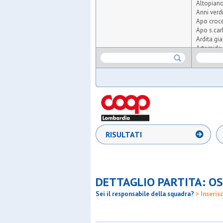
Altopian
Anni verd
Apo croce
Apo s.car
Ardita gi
Artemide 
Asdo ver
Aspis
Atlas
Atletico 
Atletico t
Audace m
Aurora m
Aurora o
Baita
RISULTATI
Barbarig
Barnabiti
Barona s
Boys
Bresso 4
DETTAGLIO PARTITA: OS
Brianza f
Cea
Sei il responsabile della squadra?
> Inserisc
Certosa
Cgb
Cim lisso