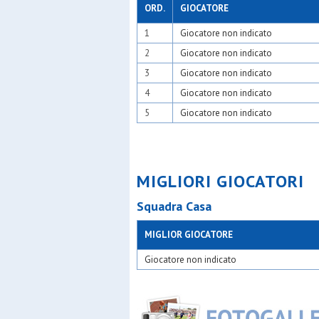
Moncucc
ORD.
GIOCATORE
N&c atle
1
Giocatore non indicato
Nabor
Odb+
2
Giocatore non indicato
Olimpia 
Olsm rho
3
Giocatore non indicato
Oranspor
4
Giocatore non indicato
Oratori tr
Oratorio 
5
Giocatore non indicato
Oratorio 
Osa
Osa calci
Osa lenta
Osber
MIGLIORI GIOCATORI
Osgb ses
Osl 2015 
Squadra Casa
Osl mugg
Paina 20
MIGLIOR GIOCATORE
Passirana
Pinzano 
Giocatore non indicato
Plesios
Pob - bin
Polisport
Precotto
Qds