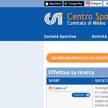
Società Sportive
Attività
CALENDARI/RISULTATI/CLASSIFI
Effettua la ricerca
SPORT
SOCIET
4 evangel
Calcio a 7
A.c. unit
RIMUOVI
Acli cava
Agape as
Airoldi or