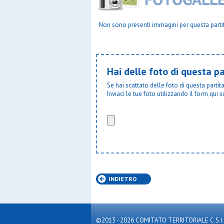
Real affor
Refugees 
Resurrezi
Non sono presenti immagini per questa parti
Robur fbc
S.bernar
S.carlo c
S.carlo g
Hai delle foto di questa pa
S.cecilia
S.enrico
Se hai scattato delle foto di questa parti
S.filippo 
Inviaci le tue foto utilizzando il form qui s
S.frances
S.galdino
S.giorgio
S.giorgio
S.giorgio
S.giovann
S.giovann
S.leone 
S.luigi b
S.luigi c
INDIETRO
S.luigi r
S.luigi s.
S.luigi tr
S.maria
©2013 - 2026 COMITATO TERRITORIALE C.S.I. MILA
S.maria 