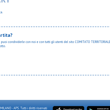
i
Oratorio giovi d
welcome italia
Oratorio giovi e
one
Osa 02
ta.
Osa c
do
Osa calcio 1924
asoretto
Osa lentate
orgonzola
Osber
rtita?
Osgb sesto bianca
Osgb sesto rossa
ta puoi condividerle con noi e con tutti gli utenti del sito COMITATO TERRITORIALE
neri
Osl 2015 sesto osl a
otto.
co in monza
Osl 2015 sesto verde
Osl muggio bianco
 albairate
Osl muggio osl verd
 dergano
Paina 2004 blu
 limbiate
Paina 2004 rossa
i bosco vignate
Passirana
i xxiii bussero
Pinzano 87
magno
Plesios aurus
iassono
Plesios vimo
ormano
Pob - binzago 2017 j
obbiano
Polisportiva argentia
giuliano
Precotto rgp
enno
Qds ss
Real affori blu
NO - APS. Tutti i diritti riservati
assunta poasco
Real monza