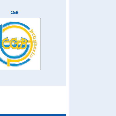
m
CGB
 open a
open c
or
ior
en a
n c