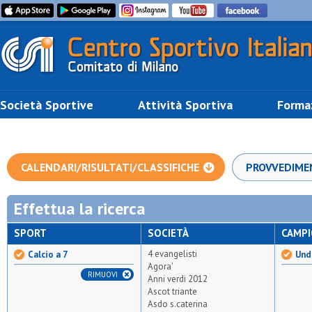
Società Sportive
Attività Sportiva
Forma
CALENDARI/RISULTATI/CLASSIFICHE
PROVVEDIME
Effettua la ricerca
SPORT
SOCIETÀ
CAMP
4 evangelisti
Calcio a 7
Unde
Agora'
RIMUOVI
Anni verdi 2012
Ascot triante
Asdo s.caterina