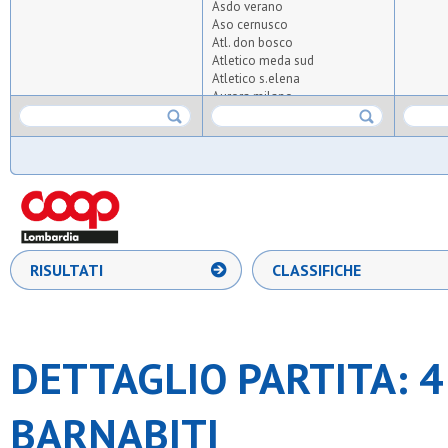
Asdo verano
Aso cernusco
Atl. don bosco
Atletico meda sud
Atletico s.elena
Aurora milano
Azzurra oratorio albiate
Barnabiti
Bernate
Bicocca united 2020
Bresso 4
Cea
Cim lissone
Coc
Desiano
RISULTATI
CLASSIFICHE
Diavoli rossi
Don bosco arese
Don bosco carugate
Enjoy
Equipe 2000
DETTAGLIO PARTITA: 4
Fortes
Freccia azzurra
G.xxiii milano
BARNABITI
Gbp
Gentilino