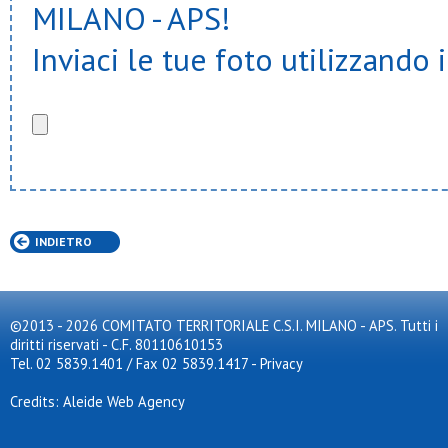
MILANO - APS!
Sgb desio
Speranza - cinisello
Inviaci le tue foto utilizzando 
Spes
Sporting murialdo
Sportinzona
Tnt prato
Turchino
Usob
Usr segrate
Ussa rozzano
Ussb
Valera
Velate u.s.
INDIETRO
Virtus bovisio
Virtus cornaredo
Virtus lissone
Virtus mi
Virtus opm
©2013 - 2026 COMITATO TERRITORIALE C.S.I. MILANO - APS. Tutti i
Vittoria junior 2012
diritti riservati - C.F. 80110610153
Tel. 02 5839.1401 / Fax 02 5839.1417
-
Privacy
Credits: Aleide Web Agency