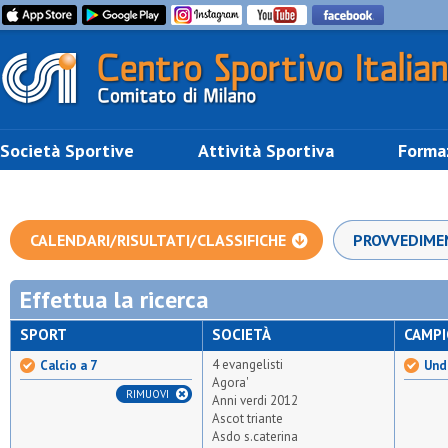
Società Sportive
Attività Sportiva
Forma
CALENDARI/RISULTATI/CLASSIFICHE
PROVVEDIME
Effettua la ricerca
SPORT
SOCIETÀ
CAMP
4 evangelisti
Calcio a 7
Unde
Agora'
RIMUOVI
Anni verdi 2012
Ascot triante
Asdo s.caterina