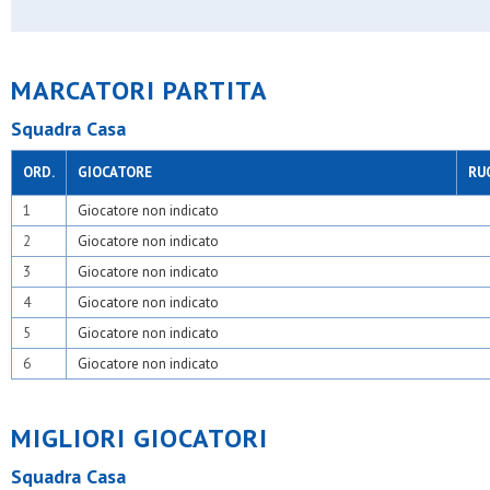
Osl 2015 sesto
Osm veduggio
Osv milano
Paina 2004
MARCATORI PARTITA
Pob - binzago 2017
Pol oratorio cusago
Squadra Casa
Pol.oratorio piamarta
Polis sgp ii seregno
Polisportiva omr
ORD.
GIOCATORE
RU
Pos senago
Posl
1
Giocatore non indicato
Precotto
2
Giocatore non indicato
Real affori
Real ceredo
3
Giocatore non indicato
Real san paolo
4
Giocatore non indicato
Rosario
S.adele
5
Giocatore non indicato
S.carlo casoretto
6
Giocatore non indicato
S.carlo gorgonzola
S.carlo milano
S.carlo muggiò
S.carlo nova
MIGLIORI GIOCATORI
S.cecilia
S.fermo
Squadra Casa
S.filippo neri