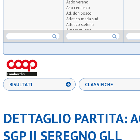
Asdo verano
Aso cernusco
Atl. don bosco
Atletico meda sud
Atletico s.elena
Aurora milano
Azzurra oratorio albiate
Barnabiti
Bernate
Bicocca united 2020
Bresso 4
Cea
Cim lissone
Coc
Desiano
RISULTATI
CLASSIFICHE
Diavoli rossi
Don bosco arese
Don bosco carugate
Enjoy
Equipe 2000
DETTAGLIO PARTITA: A
Fortes
Freccia azzurra
G.xxiii milano
SGP II SEREGNO GLL
Gbp
Gentilino