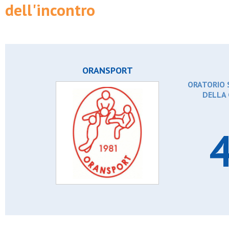
dell'incontro
Tnt prato
Turchino
Usr segrate
Virtus cornaredo
Vittoria junior 2012
ORANSPORT
ORATORIO S
DELLA 
4