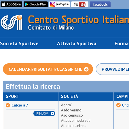
Società Sportive
Attività Sportiva
Forma
CALENDARI/RISULTATI/CLASSIFICHE
PROVVEDIME
Effettua la ricerca
SPORT
SOCIETÀ
CAMP
Agora'
Calcio a 7
Unde
Asdo verano
RIMUOVI
Aso cernusco
Atletico meda sud
Atletico s.elena