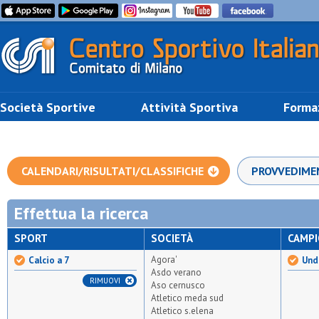
Società Sportive
Attività Sportiva
Forma
CALENDARI/RISULTATI/CLASSIFICHE
PROVVEDIME
Effettua la ricerca
SPORT
SOCIETÀ
CAMP
Agora'
Calcio a 7
Unde
Asdo verano
RIMUOVI
Aso cernusco
Atletico meda sud
Atletico s.elena