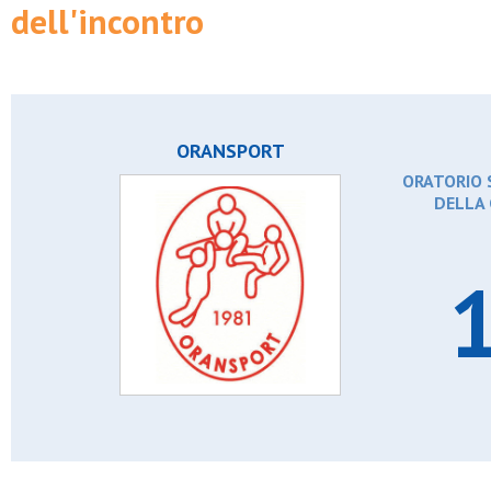
dell'incontro
Tnt prato
Turchino
Usr segrate
Virtus cornaredo
Vittoria junior 2012
ORANSPORT
ORATORIO S
DELLA 
1