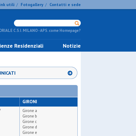
ink utili
Fotogallery
Contatti e sede
/
/
RIALE C.S.I. MILANO - APS. come Homepage?
ienze Residenziali
Notizie
NICATI
GIRONI
7
Girone a
Girone b
Girone c
Girone d
Girone e