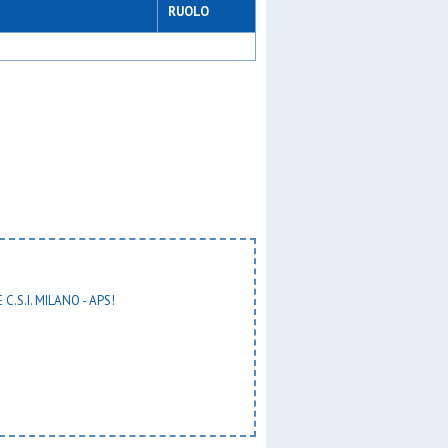
RUOLO
u10
a
ll
 C.S.I. MILANO - APS!