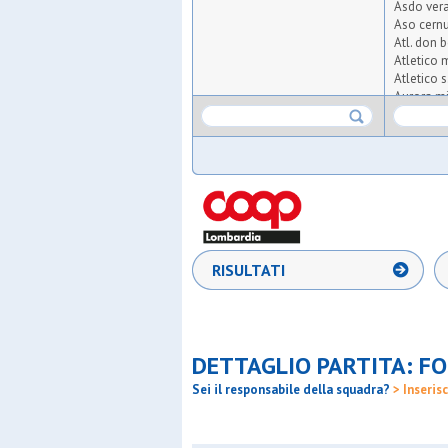
Asdo ver
Aso cern
Atl. don 
Atletico 
Atletico 
Aurora m
Azzurra o
Barnabiti
Bernate
Bicocca u
Bresso 4
Cea
Cim lisso
Coc
Desiano
RISULTATI
Diavoli ro
Don bosc
Don bosc
Enjoy
Equipe 2
DETTAGLIO PARTITA: FO
Fortes
Freccia a
Sei il responsabile della squadra?
> Inserisc
G.xxiii m
Gbp
Gentilino