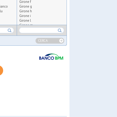
Girone f
ianco
Girone g
lu
Girone h
Girone i
Girone l
Girone m
 10
Girone n
ate
Girone o
Girone p
CERCA
Girone q
Girone r
Girone s
Girone t