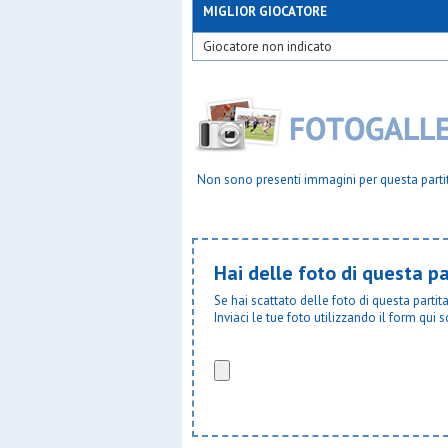
Osl 2015 
MIGLIOR GIOCATORE
Osm vedu
Giocatore non indicato
Osv mila
Paina 20
Pob - bin
Pol orato
Pol.orato
Polis sgp
Polisport
Pos sena
Non sono presenti immagini per questa parti
Posl
Precotto
Real affor
Real cere
Real san 
Hai delle foto di questa pa
Rosario
S.adele
Se hai scattato delle foto di questa parti
S.carlo c
Inviaci le tue foto utilizzando il form qui s
S.carlo g
S.carlo m
S.carlo 
S.carlo n
S.cecilia
S.fermo
S.filippo 