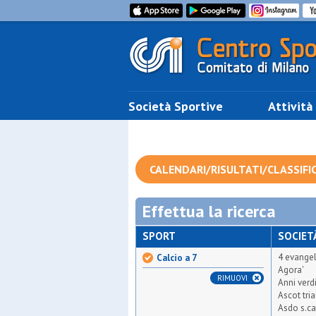
Società Sportive
Attività
CALENDARI/RISULTATI/CLASSIFI
Effettua la ricerca
SPORT
SOCIET
4 evangel
Calcio a 7
Agora'
RIMUOVI
Anni verd
Ascot tri
Asdo s.ca