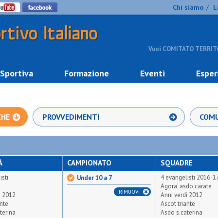
Chi siamo
L
/
Vuoi COMITATO TERRITO
 Sportiva
Formazione
Eventi
Esper
CHE
PROVVEDIMENTI
COMU
À
CAMPIONATO
SQUADRE
isti
4 evangelisti 2016-1
Under 10 a 7
Agora' asdo carate
RIMUOVI
i 2012
Anni verdi 2012
ante
Ascot triante
terina
Asdo s.caterina