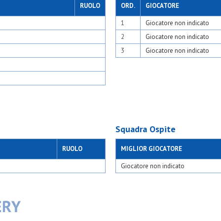
sesto
Osgb giussano
RUOLO
ORD.
GIOCATORE
ggio
Osl 2015 sesto
no
1
Giocatore non indicato
Osm veduggio
04
Osv milano 2016
2
Giocatore non indicato
zago 2017
Paina 2004
rio cusago
Pob - binzago 2017 
3
Giocatore non indicato
rio piamarta
Pol oratorio cusago
 ii seregno
Pol.oratorio piamart
iva omr
Polis sgp ii seregno g
go
Polisportiva omr
Pos senago u10
Posl
i
Precotto rgp
do
Real affori
Squadra Ospite
paolo
Real ceredo u10
Real san paolo rsp
Rosario 2016
RUOLO
MIGLIOR GIOCATORE
asoretto
S.adele
orgonzola
S.carlo casoretto
Giocatore non indicato
ilano
S.carlo gorgonzola
muggiò
S.carlo milano
ova
S.carlo muggiò lions
S.carlo nova
S.cecilia asd
neri
S.fermo