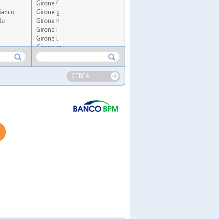
Girone f
ianco
Girone g
lu
Girone h
Girone i
Girone l
Girone m
 10
Girone n
ate
Girone o
Girone p
CERCA
Girone q
Girone r
Girone s
Girone t