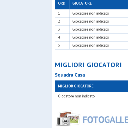
Osl 2015 
ORD.
GIOCATORE
Osm vedu
1
Giocatore non indicato
Osv mila
Paina 20
2
Giocatore non indicato
Pob - bin
Pol orato
3
Giocatore non indicato
Pol.orato
4
Giocatore non indicato
Polis sgp
Polisport
5
Giocatore non indicato
Pos sena
Posl
Precotto
MIGLIORI GIOCATORI
Real affor
Real cere
Squadra Casa
Real san 
Rosario
S.adele
MIGLIOR GIOCATORE
S.carlo c
S.carlo g
Giocatore non indicato
S.carlo m
S.carlo 
S.carlo n
S.cecilia
S.fermo
S.filippo 