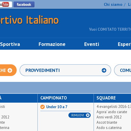
Chi siamo
L
/
Vuoi COMITATO TERRITO
 Sportiva
Formazione
Eventi
Esper
CHE
PROVVEDIMENTI
COMU
À
CAMPIONATO
SQUADRE
isti
4 evangelisti 2016-1
Under 10 a 7
Agora' asdo carate
RIMUOVI
i 2012
Anni verdi 2012
ante
Ascot triante
terina
Asdo s.caterina