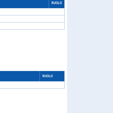
RUOLO
u10
a
ll
RUOLO