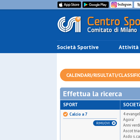
Società Sportive
Attività
CALENDARI/RISULTATI/CLASSIFI
Effettua la ricerca
SPORT
SOCIET
4 evangel
Calcio a 7
Agora'
RIMUOVI
Anni verd
Ascot tri
Asdo s.ca