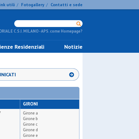
ink utili
Fotogallery
Contatti e sede
/
/
RIALE C.S.I. MILANO - APS. come Homepage?
ienze Residenziali
Notizie
NICATI
GIRONI
7
Girone a
Girone b
Girone c
Girone d
Girone e