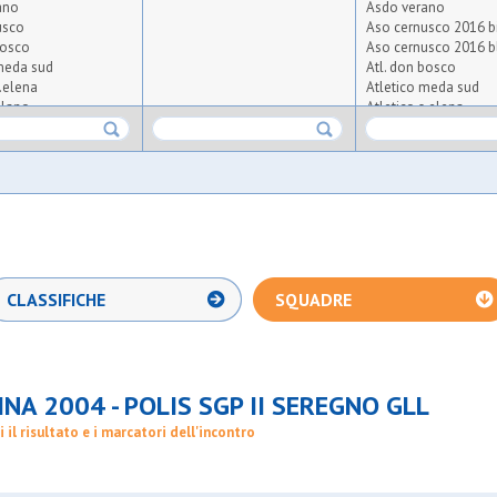
ano
Asdo verano
usco
Aso cernusco 2016 b
bosco
Aso cernusco 2016 b
meda sud
Atl. don bosco
s.elena
Atletico meda sud
ilano
Atletico s.elena
ratorio albiate
Aurora milano under
Azzurra oratorio albi
Barnabiti
nited 2020
Bernate
Bicocca united 2020
Bresso 4
ne
Cea
Cim lissone
Coc
CLASSIFICHE
SQUADRE
ssi
Desiano
o arese
Diavoli rossi
o carugate
Don bosco arese
Don bosco carugate
000
Enjoy goldfighters
NA 2004 - POLIS SGP II SEREGNO GLL
Equipe 2000
zzurra
Fortes
i il risultato e i marcatori dell'incontro
ilano
Freccia azzurra asd
G.xxiii milano
Gbp