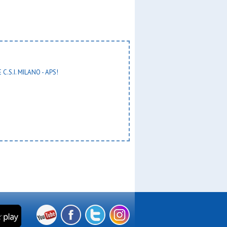
g
lano b
lano g
 C.S.I. MILANO - APS!
u10
omcc