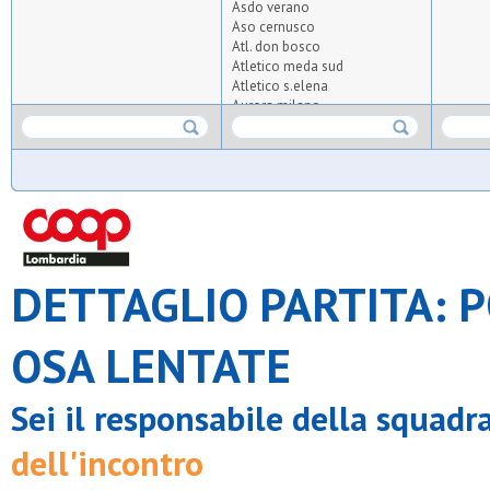
Asdo verano
Aso cernusco
Atl. don bosco
Atletico meda sud
Atletico s.elena
Aurora milano
Azzurra oratorio albiate
Barnabiti
Bernate
Bicocca united 2020
Bresso 4
Cea
Cim lissone
Coc
DETTAGLIO PARTITA: PO
Desiano
Diavoli rossi
Don bosco arese
Don bosco carugate
OSA LENTATE
Enjoy
Equipe 2000
Fortes
Sei il responsabile della squadr
Freccia azzurra
G.xxiii milano
dell'incontro
Gbp
Gentilino