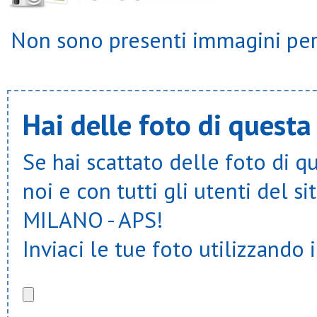
S.giorgio dergano
S.giorgio desio
Non sono presenti immagini per 
S.giorgio limbiate
S.giovanni bosco milano
S.girolamo
S.ilario
S.leone magno
S.luigi biassono
S.luigi bruzzano
Hai delle foto di questa
S.luigi busnago
S.luigi concorezzo
S.luigi cormano
Se hai scattato delle foto di q
S.luigi trenno
S.marco
noi e con tutti gli utenti del
S.marco cologno
S.maria
MILANO - APS!
S.nicolao forlanini
S.pio v
S.rocco seregno
Inviaci le tue foto utilizzando 
S.spirito
S.valeria
Samma
San martino
Sanfra
Sds cinisello