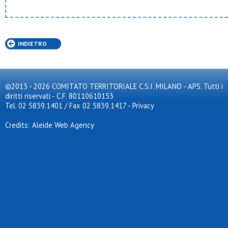
Sgb desio
Speranza - cinisello
Spes
Sporting murialdo
INDIETRO
Sportinzona
Tnt prato
Turchino
Usob
Usr segrate
©2013 - 2026 COMITATO TERRITORIALE C.S.I. MILANO - APS. Tutti i
Ussa rozzano
diritti riservati - C.F. 80110610153
Ussb
Tel. 02 5839.1401 / Fax 02 5839.1417
-
Privacy
Valera
Velate u.s.
Credits: Aleide Web Agency
Virtus bovisio
Virtus cornaredo
Virtus lissone
Virtus mi
Virtus opm
Vittoria junior 2012