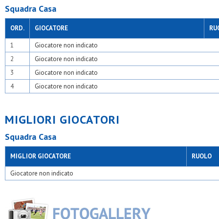
Osl 2015 sesto
Squadra Casa
Osm veduggio
Osv milano
ORD.
GIOCATORE
RU
Paina 2004
Pob - binzago 2017
1
Giocatore non indicato
Pol oratorio cusago
Pol.oratorio piamarta
2
Giocatore non indicato
Polis sgp ii seregno
3
Giocatore non indicato
Polisportiva omr
Pos senago
4
Giocatore non indicato
Posl
Precotto
Real affori
MIGLIORI GIOCATORI
Real ceredo
Real san paolo
Squadra Casa
Rosario
S.adele
S.carlo casoretto
MIGLIOR GIOCATORE
RUOLO
S.carlo gorgonzola
S.carlo milano
Giocatore non indicato
S.carlo muggiò
S.carlo nova
S.cecilia
S.fermo
S.filippo neri