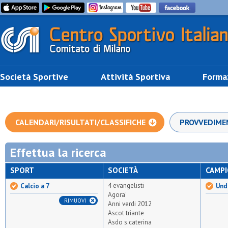
Società Sportive
Attività Sportiva
Forma
CALENDARI/RISULTATI/CLASSIFICHE
PROVVEDIME
Effettua la ricerca
SPORT
SOCIETÀ
CAMP
4 evangelisti
Calcio a 7
Unde
Agora'
RIMUOVI
Anni verdi 2012
Ascot triante
Asdo s.caterina