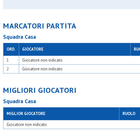
Paina 2004
Pob - binzago 2017
Polis sgp ii seregno
Polisportiva omr
MARCATORI PARTITA
Polisportiva tri ssdrl
Posl
Squadra Casa
Precotto
Real affori
Real san paolo
ORD.
GIOCATORE
RU
Resurrezione
Rosario
1
Giocatore non indicato
S.adele
2
Giocatore non indicato
S.carlo casoretto
S.carlo gorgonzola
S.carlo muggiò
S.carlo nova
MIGLIORI GIOCATORI
S.chiara e francesco
S.domenico savio
Squadra Casa
S.fermo
S.filippo neri
MIGLIOR GIOCATORE
RUOLO
S.francesco mariano
S.giorgio dergano
Giocatore non indicato
S.giorgio limbiate
S.giovanni xxiii bussero
S.girolamo