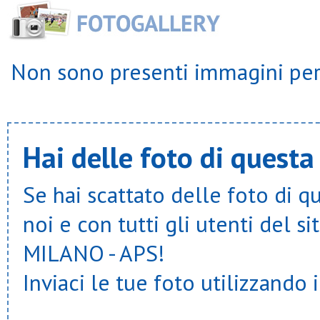
S.giuliano cologno osgd
S.giulio barlassina
S.giuseppe artigiano
S.luigi busnago
S.luigi concorezzo
Non sono presenti immagini per 
S.luigi cormano
S.luigi robbiano
S.luigi s.giuliano
S.luigi trenno
S.marco
S.paolo rho
Hai delle foto di questa
S.pietro e paolo desio
S.pietro rho
S.pio v
Se hai scattato delle foto di q
S.pio x cesano maderno
S.vittore
Samma
noi e con tutti gli utenti del
Samz milano
San martino
MILANO - APS!
Sanfra
Sanrocco calcio
Inviaci le tue foto utilizzando 
Spes
Sporting murialdo
Sportinzona
Stella azzurra 56