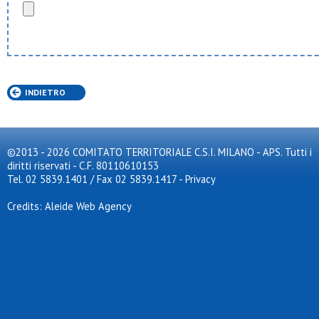
Tnt prato
Usob
Ussa rozzano
Virtus bovisio
Virtus cornaredo
Virtus lissone
Virtus mi
INDIETRO
Virtus opm
Vittoria junior 2012
Volantes osa
©2013 - 2026 COMITATO TERRITORIALE C.S.I. MILANO - APS. Tutti i
diritti riservati - C.F. 80110610153
Tel. 02 5839.1401 / Fax 02 5839.1417
-
Privacy
Credits: Aleide Web Agency