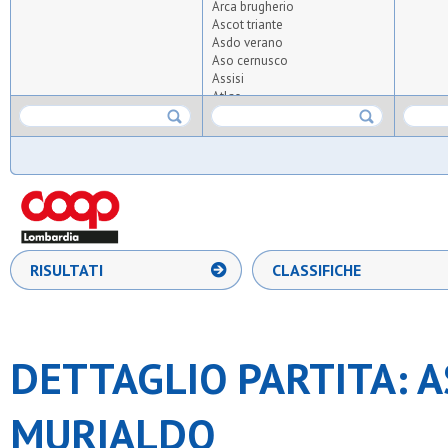
Arca brugherio
Ascot triante
Asdo verano
Aso cernusco
Assisi
Atlas
Atletico meda sud
Atletico s.elena
Aurora osgb
Ausonia
Azzurra oratorio albiate
Barnabiti
Bicocca united 2020
Boys
Desiano
RISULTATI
CLASSIFICHE
Diavoli rossi
Don bosco arese
Fenice
Fides sma
Fortes
DETTAGLIO PARTITA: A
Fulgor sesto
Gan
Gentilino
MURIALDO
Gorla 1954
Greco s.martino