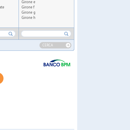
Girone e
ate
Girone f
Girone g
Girone h
CERCA
azz
ll