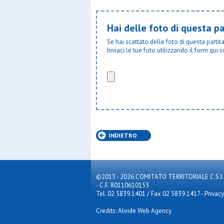
Hai delle foto di questa pa
Se hai scattato delle foto di questa parti
Inviaci le tue foto utilizzando il form qui s
INDIETRO
©2013 - 2026 COMITATO TERRITORIALE C.S.I. MILA
- C.F. 80110610153
Tel. 02 5839.1401 / Fax 02 5839.1417
-
Privacy
Credits: Aleide Web Agency