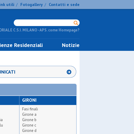
ink utili
Fotogallery
Contatti e sede
/
/
RIALE C.S.I. MILANO - APS. come Homepage?
ienze Residenziali
Notizie
NICATI
GIRONI
Fasi finali
Girone a
ia
Girone b
lu
Girone c
Girone d