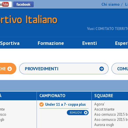
Chi siamo
L
/
Vuoi COMITATO TERRITO
 Sportiva
Formazione
Eventi
Esper
CHE
PROVVEDIMENTI
COMU
À
CAMPIONATO
SQUADRE
Agora'
Under 11 a 7 - coppa plus
ante
Ascot triante
RIMUOVI
usco
Aso cernusco 2015 b
sgb
Aso cernusco 2015 b
Aurora osgb