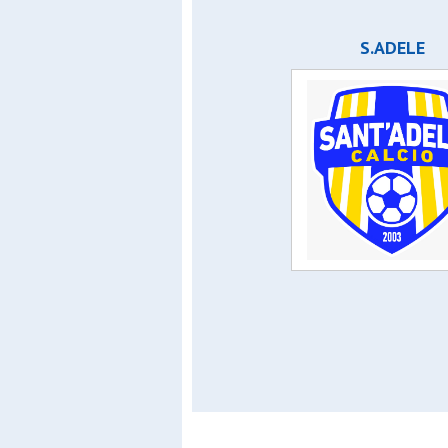
S.adele
S.carlo g
S.ADELE
S.carlo 
S.domeni
S.girola
S.luigi c
S.luigi tr
S.vittore
San mart
Sanrocco 
Sportinz
Virtus bov
Virtus co
Virtus mi
Vittoria j