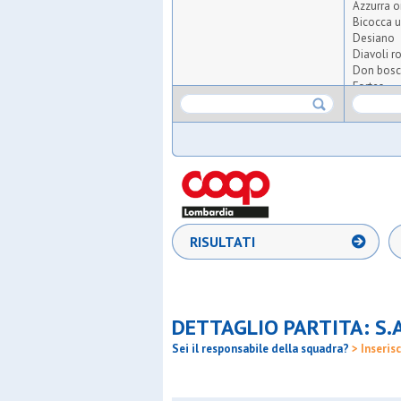
Azzurra o
Bicocca u
Desiano
Diavoli ro
Don bosc
Fortes
Gentilino
Gorla 19
Gso sulbi
Juvenilia
K2
Kolbe
La senavr
Medaraga
N&c atle
RISULTATI
Odb caste
Oro
Osg 2001
Osgb giu
Osv mila
DETTAGLIO PARTITA: S.
Paina 20
Polis sgp
Sei il responsabile della squadra?
> Inserisc
Polisporti
Precotto
Rosario