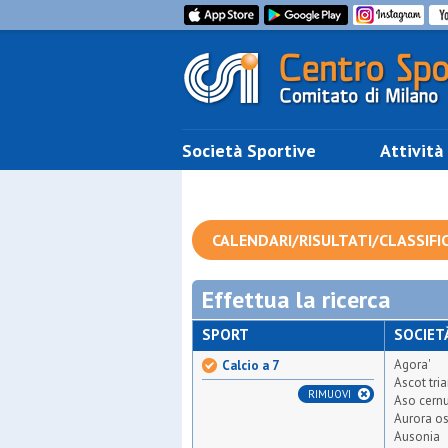
Società Sportive
Attività
CALENDARI/RISULTATI/CLASSIFI
Effettua la ricerca
SPORT
SOCIET
Agora'
Calcio a 7
Ascot tri
RIMUOVI
Aso cern
Aurora o
Ausonia