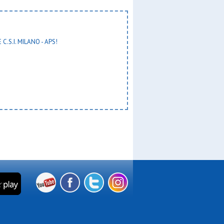
 C.S.I. MILANO - APS!