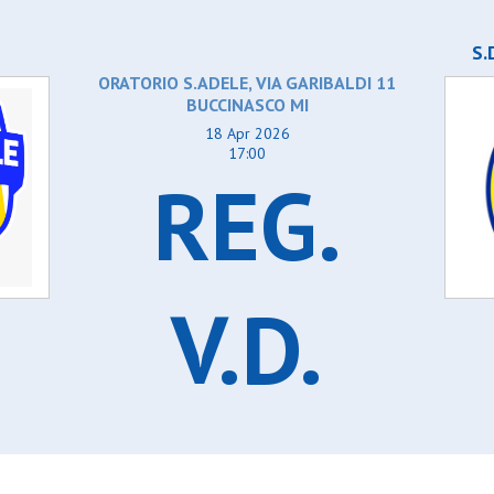
Precotto rgp
orgonzola
Rosario 2015
muggiò
S.adele
S.
co savio
S.carlo gorgonzola
ORATORIO S.ADELE, VIA GARIBALDI 11
mo
S.carlo muggiò lions
BUCCINASCO MI
ormano
S.domenico savio
enno
S.girolamo psge
18 Apr 2026
S.luigi cormano blu
17:00
ino
S.luigi cormano ross
REG.
calcio
S.luigi trenno
ona
S.vittore
isio
San martino
rnaredo
Sanrocco calcio
Sportinzona nl gorla
unior 2012
Virtus bovisio
V.D.
Virtus cornaredo bia
Virtus mi 2015
Vittoria junior 2012