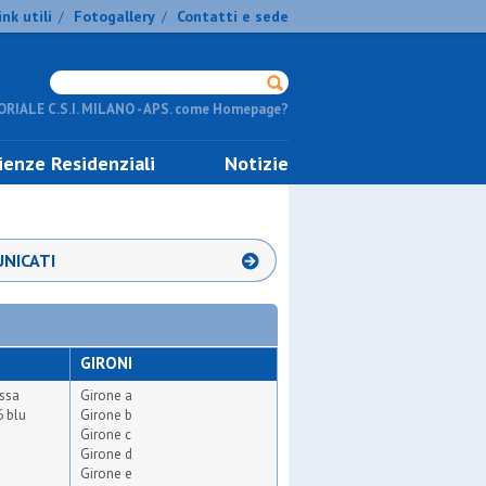
ink utili
Fotogallery
Contatti e sede
/
/
RIALE C.S.I. MILANO - APS. come Homepage?
ienze Residenziali
Notizie
NICATI
GIRONI
ossa
Girone a
6 blu
Girone b
Girone c
Girone d
Girone e