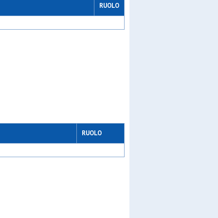
RUOLO
u11
azz
ll
RUOLO