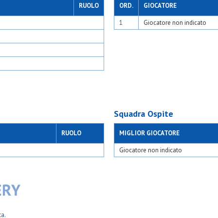
04
Osgb giussano blu
RUOLO
ORD.
GIOCATORE
zago 2017
Osgb giussano gialla
 ii seregno
1
Giocatore non indicato
Osl 2015 sesto
iva omr
Osm assago
va tri ssdrl
Osm veduggio
Ospg
Osv milano 2015
i
Paina 2004
paolo
Pob - binzago 2017 
one
Polis sgp ii seregno 
Polis sgp ii seregno g
Polisportiva omr
asoretto
Polisportiva tri ssdrl
Squadra Ospite
orgonzola
Posl
muggiò
Precotto rgp
RUOLO
MIGLIOR GIOCATORE
ova
Real affori
e francesco
Real san paolo rsp
Giocatore non indicato
co savio
Resurrezione
Rosario 2015
neri
S.adele
sco mariano
S.carlo casoretto
 dergano
S.carlo gorgonzola
 limbiate
S.carlo muggiò lions
i xxiii bussero
S.carlo nova
ta.
mo
S.chiara e francesco