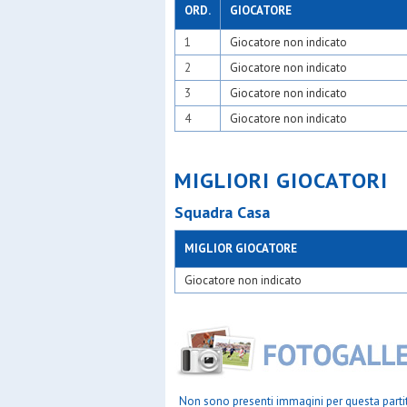
Paina 20
ORD.
GIOCATORE
Pob - bin
1
Giocatore non indicato
Polis sgp
Polisport
2
Giocatore non indicato
Polisporti
Posl
3
Giocatore non indicato
Precotto
4
Giocatore non indicato
Real affor
Real san 
Resurrezi
Rosario
MIGLIORI GIOCATORI
S.adele
S.carlo c
Squadra Casa
S.carlo g
S.carlo 
MIGLIOR GIOCATORE
S.carlo n
S.chiara 
Giocatore non indicato
S.domeni
S.fermo
S.filippo 
S.france
S.giorgio
S.giorgio
S.giovann
Non sono presenti immagini per questa parti
S.girola