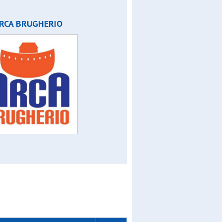
RCA BRUGHERIO
co
e
lfo