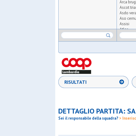
Arca brug
Ascot tri
Asdo ver
Aso cern
Assisi
Atlas
Atletico 
Atletico 
Aurora o
Ausonia
Azzurra o
Barnabiti
Bicocca u
Boys
Desiano
RISULTATI
Diavoli ro
Don bosc
Fenice
Fides sm
Fortes
DETTAGLIO PARTITA: SA
Fulgor se
Gan
Sei il responsabile della squadra?
> Inserisc
Gentilino
Gorla 19
Greco s.m