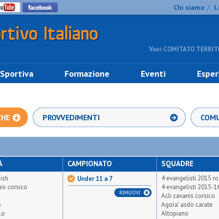
Chi siamo
L
/
Vuoi COMITATO TERRITO
 Sportiva
Formazione
Eventi
Esper
CHE
PROVVEDIMENTI
COMU
À
CAMPIONATO
SQUADRE
isti
4 evangelisti 2015 r
Under 11 a 7
nis corsico
4 evangelisti 2015-1
RIMUOVI
Acli cavanis corsico
o
Agora' asdo carate
lo
Altopiano