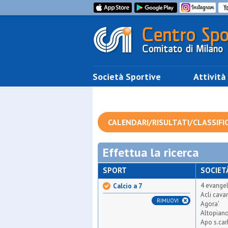
Società Sportive
Attività
CALENDARI/RISULTATI/CLASSIFI
Effettua la ricerca
SPORT
SOCIET
4 evangel
Calcio a 7
Acli cava
RIMUOVI
Agora'
Altopian
Apo s.car