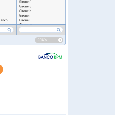
Girone f
Girone g
Girone h
Girone i
ianco
Girone l
lu
Girone m
Girone n
Girone o
Girone p
CERCA
Girone q
Girone r
ate