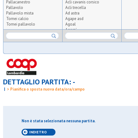
Pallacanestro
Acli cavanis corsico
Pallavolo
Acli trecella
Pallavolo mista
Ad astra
Tornei calcio
Agape asd
Tornei pallavolo
Agoal
Agora'
Agrisport
Aics olmi
Airoldi origgio
Albatal seguro
All for tennis and padel
Altius
Altopiano
Ambrosiana
DETTAGLIO PARTITA: -
Anni verdi 2012
Anni verdi 95
|
> Pianifica o sposta nuova data/ora/campo
Apo crocetta
Apo s.carlo
Apo vedano
Arca
Arca brugherio
Arcobaleno pavoni
Non è stata selezionata nessuna partita.
Ardita giambellino
Ardor bollate
INDIETRO
Arluno calcio 2010