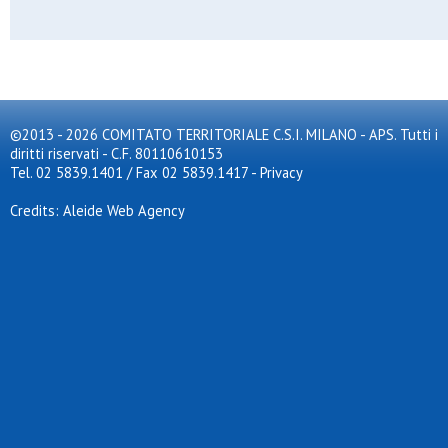
Artemide football club
As gala
Asc corsico asd
Ascot triante
Asdo s.caterina
Asdo verano
Aso cernusco
©2013 - 2026 COMITATO TERRITORIALE C.S.I. MILANO - APS. Tutti i
Aso san rocco
diritti riservati - C.F. 80110610153
Aspis
Assisi
Tel. 02 5839.1401 / Fax 02 5839.1417
-
Privacy
Assosport
Atl. don bosco
Credits: Aleide Web Agency
Atlas
Atletico arluno
Atletico brianza 2024
Atletico meda sud
Atletico s.elena
Atletico triante
Atletico vittoria
Atletico zona 9
Audace meneghina
Aurora 72
Aurora milano
Aurora osgb
Aurora pregnana