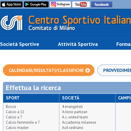
Società Sportive
Attività Sportiva
Forma
CALENDARI/RISULTATI/CLASSIFICHE
PROVVEDIME
Effettua la ricerca
SPORT
SOCIETÀ
CAMP
Bocce
4 evangelisti
Calcio a 11
A-tono partizan
Calcio a 7
A.c. united team
Calcio femminile a 7
Accademia milanese
Calcio master
Acd sedriano