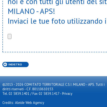
noi e con tutti gli utenti del
MILANO - APS!
Inviaci le tue foto utilizzando 
INDIETRO
©2013 - 2026 COMITATO TERRITORIALE C.S.I. MILANO - APS. Tutti i
diritti riservati - C.F. 80110610153
Tel. 02 5839.1401 / Fax 02 5839.1417
-
Privacy
Credits: Aleide Web Agency