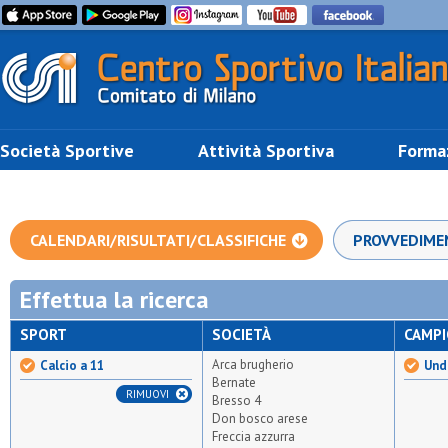
Società Sportive
Attività Sportiva
Forma
CALENDARI/RISULTATI/CLASSIFICHE
PROVVEDIME
Effettua la ricerca
SPORT
SOCIETÀ
CAMP
Arca brugherio
Calcio a 11
Und
Bernate
RIMUOVI
Bresso 4
Don bosco arese
Freccia azzurra