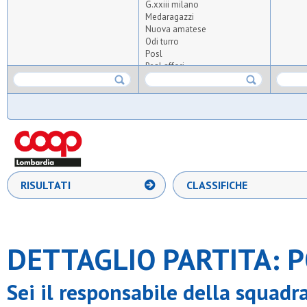
G.xxiii milano
Medaragazzi
Nuova amatese
Odi turro
Posl
Real affori
S.carlo nova
S.chiara e francesco
S.fermo
S.luigi biassono
S.luigi concorezzo
S.luigi cormano
S.michele cantu'
S.pio v
S.valeria
RISULTATI
CLASSIFICHE
Samma
Stella azzurra 56
Upg
Ussa rozzano
Victoria mmvii
DETTAGLIO PARTITA: P
Sei il responsabile della squadr