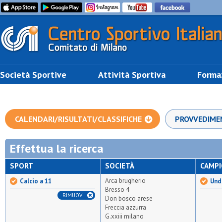
Società Sportive
Attività Sportiva
Forma
CALENDARI/RISULTATI/CLASSIFICHE
PROVVEDIME
Effettua la ricerca
SPORT
SOCIETÀ
CAMP
Arca brugherio
Calcio a 11
Unde
Bresso 4
RIMUOVI
Don bosco arese
Freccia azzurra
G.xxiii milano