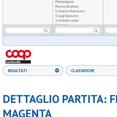
Medaragazzi
Nuova amatese
S.chiara e francesco
S.luigi biassono
S.michele cantu'
S.valeria
Samma
St. ambroeus fc
Stella azzurra 56
Upg
Ussa rozzano
RISULTATI
CLASSIFICHE
DETTAGLIO PARTITA: F
MAGENTA