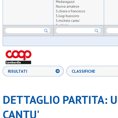
Medaragazzi
Nuova amatese
S.chiara e francesco
S.luigi biassono
S.michele cantu'
S.valeria
Samma
St. ambroeus fc
Stella azzurra 56
Upg
Ussa rozzano
RISULTATI
CLASSIFICHE
DETTAGLIO PARTITA: U
CANTU'