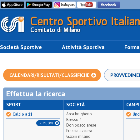
Società Sportive
Attività Sportiva
Forma
CALENDARI/RISULTATI/CLASSIFICHE
PROVVEDIME
Effettua la ricerca
SPORT
SOCIETÀ
CAMP
Arca brugherio
Calcio a 11
Unde
Bresso 4
RIMUOVI
Don bosco arese
Freccia azzurra
G.xxiii milano