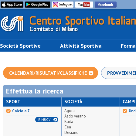
Società Sportive
Attività Sportiva
Forma
CALENDARI/RISULTATI/CLASSIFICHE
PROVVEDIME
Effettua la ricerca
SPORT
SOCIETÀ
CAMP
Agora'
Calcio a 7
Unde
Asdo verano
RIMUOVI
Baita
Cea
Desiano