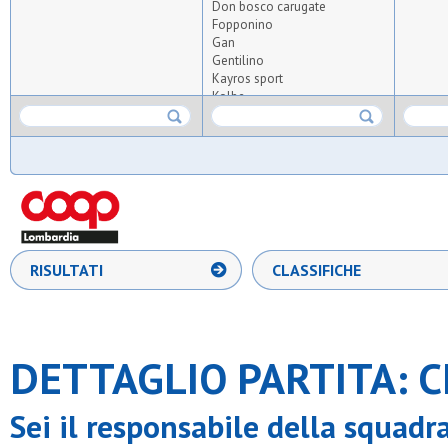
Don bosco carugate
Fopponino
Gan
Gentilino
Kayros sport
Kolbe
Osgb giussano
Pob - binzago 2017
Polisportiva mmdc
Posl
S.bernardo
S.pietro e paolo desio
S.pio x desio
S.rocco seregno
S.simpliciano
RISULTATI
CLASSIFICHE
Sacro cuore milano
Victoria mmvii
Virtus lissone
Vittoria junior 2012
DETTAGLIO PARTITA: C
Sei il responsabile della squadr