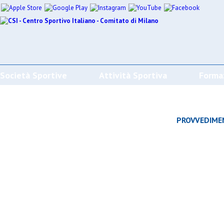
Società Sportive
Attività Sportiva
Forma
CALENDARI/RISULTATI/CLASSIFICHE
PROVVEDIME
Effettua la ricerca
SPORT
SOCIETÀ
CAMP