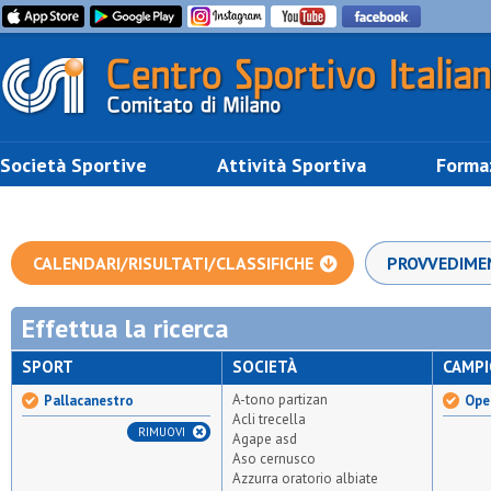
Società Sportive
Attività Sportiva
Forma
CALENDARI/RISULTATI/CLASSIFICHE
PROVVEDIME
Effettua la ricerca
SPORT
SOCIETÀ
CAMP
A-tono partizan
Pallacanestro
Ope
Acli trecella
RIMUOVI
Agape asd
Aso cernusco
Azzurra oratorio albiate