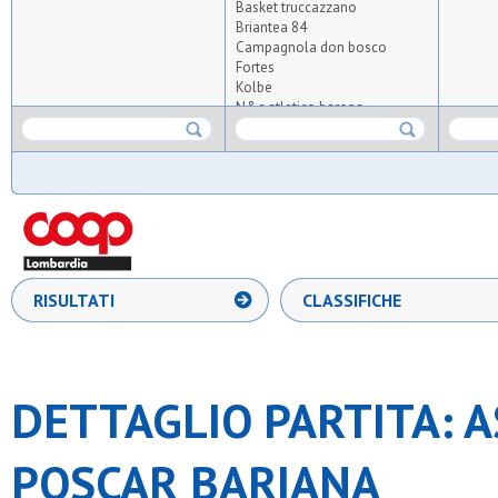
Basket truccazzano
Briantea 84
Campagnola don bosco
Fortes
Kolbe
N&c atletico barona
Novate
Osg 2001
Poscar bariana
Primavera 2005
Repax
S.fermo
S.nicolao forlanini
S.paolo rho
S.stefano
RISULTATI
CLASSIFICHE
Samma
Sport piu'
Ussa rozzano
Ussb
Zelo buon persico
DETTAGLIO PARTITA: A
POSCAR BARIANA