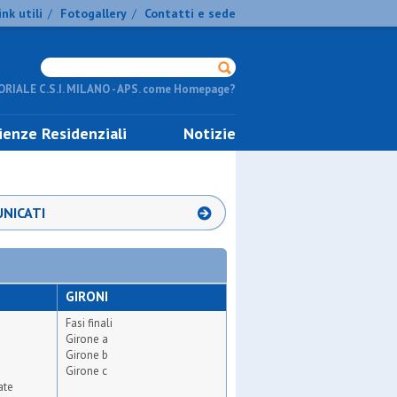
ink utili
Fotogallery
Contatti e sede
/
/
RIALE C.S.I. MILANO - APS. come Homepage?
ienze Residenziali
Notizie
NICATI
GIRONI
Fasi finali
Girone a
Girone b
Girone c
ate