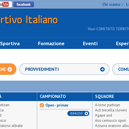
Chi siamo
L
/
Vuoi COMITATO TERRITO
 Sportiva
Formazione
Eventi
Esper
CHE
PROVVEDIMENTI
COMU
À
CAMPIONATO
SQUADRE
rtizan
A-tono partizan
Open - primav
lla
Acli trecella clovers
RIMUOVI
d
Agape asd
usco
Aso cernusco open
ratorio albiate
Azzurra oratorio albi