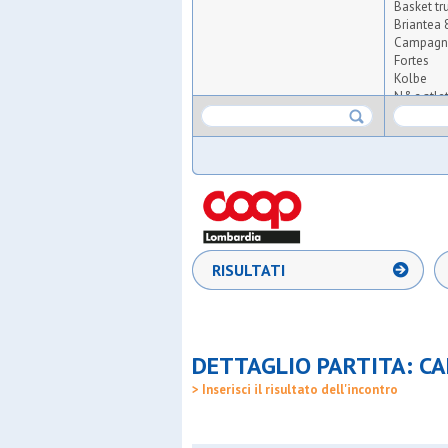
Basket t
Briantea 
Campagn
Fortes
Kolbe
N&c atle
Novate
Osg 2001
Poscar ba
Primaver
Repax
S.fermo
S.nicolao
S.paolo r
S.stefano
RISULTATI
Samma
Sport piu'
Ussa roz
Ussb
Zelo buon
DETTAGLIO PARTITA: C
> Inserisci il risultato dell'incontro