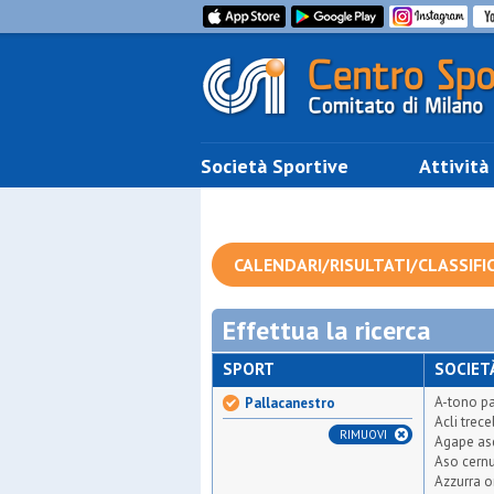
Società Sportive
Attività
CALENDARI/RISULTATI/CLASSIFI
Effettua la ricerca
SPORT
SOCIET
A-tono pa
Pallacanestro
Acli trece
RIMUOVI
Agape as
Aso cern
Azzurra o