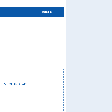
RUOLO
 C.S.I. MILANO - APS!