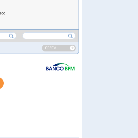
sco
CERCA
ket
lls