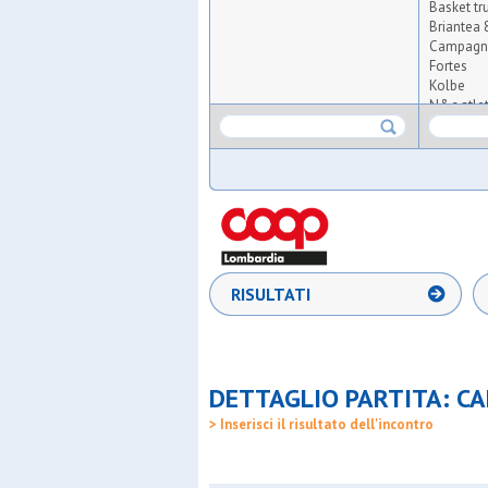
Basket t
Briantea 
Campagn
Fortes
Kolbe
N&c atle
Novate
Osg 2001
Poscar ba
Primaver
Repax
S.fermo
S.nicolao
S.paolo r
S.stefano
RISULTATI
Samma
Sport piu'
Ussa roz
Ussb
Zelo buon
DETTAGLIO PARTITA: C
> Inserisci il risultato dell'incontro