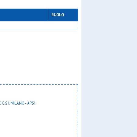
RUOLO
 C.S.I. MILANO - APS!