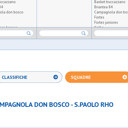
ruccazzano
Basket truccazzano
84
Briantea 84
ola don bosco
Campagnola don bo
Fortes
Fortes juniores
tico barona
Kolbe
N&c atletico barona
Novate
riana
Osg 2001
a 2005
Poscar bariana
Primavera 2005
Repax
 forlanini
S.fermo
ho
S.nicolao forlanini
S.paolo rho
CLASSIFICHE
SQUADRE
S.stefano
Samma
zano
Sport piu' spazio bas
Ussa rozzano
 persico
Ussb
AMPAGNOLA DON BOSCO - S.PAOLO RHO
Zelo buon persico bu