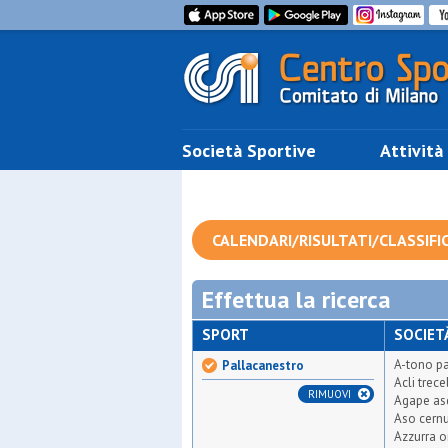
Società Sportive
Attività
CALENDARI/RISULTATI/CLASSIFI
Effettua la ricerca
SPORT
SOCIET
A-tono pa
Pallacanestro
Acli trece
RIMUOVI
Agape as
Aso cern
Azzurra o