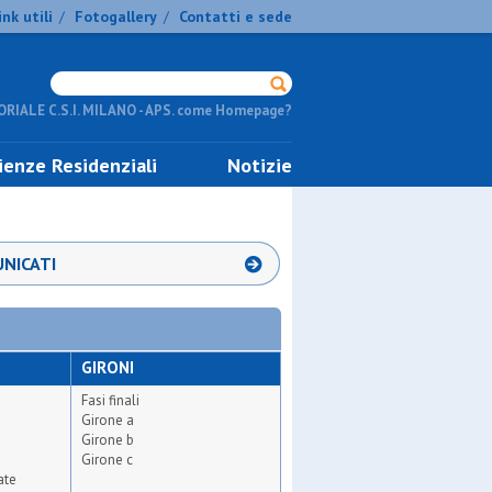
ink utili
Fotogallery
Contatti e sede
/
/
RIALE C.S.I. MILANO - APS. come Homepage?
ienze Residenziali
Notizie
NICATI
GIRONI
Fasi finali
Girone a
Girone b
Girone c
ate