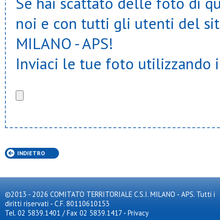
Se hai scattato delle foto di q
noi e con tutti gli utenti del
MILANO - APS!
Inviaci le tue foto utilizzando 
INDIETRO
©2013 - 2026 COMITATO TERRITORIALE C.S.I. MILANO - APS. Tutti i
diritti riservati - C.F. 80110610153
Tel. 02 5839.1401 / Fax 02 5839.1417
-
Privacy