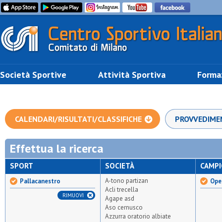
Società Sportive
Attività Sportiva
Forma
CALENDARI/RISULTATI/CLASSIFICHE
PROVVEDIME
Effettua la ricerca
SPORT
SOCIETÀ
CAMP
A-tono partizan
Pallacanestro
Ope
Acli trecella
RIMUOVI
Agape asd
Aso cernusco
Azzurra oratorio albiate