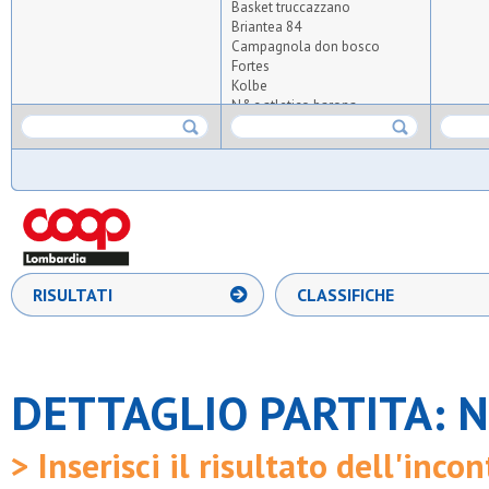
Basket truccazzano
Briantea 84
Campagnola don bosco
Fortes
Kolbe
N&c atletico barona
Novate
Osg 2001
Poscar bariana
Primavera 2005
Repax
S.fermo
S.nicolao forlanini
S.paolo rho
S.stefano
RISULTATI
CLASSIFICHE
Samma
Sport piu'
Ussa rozzano
Ussb
Zelo buon persico
DETTAGLIO PARTITA: N
> Inserisci il risultato dell'incon