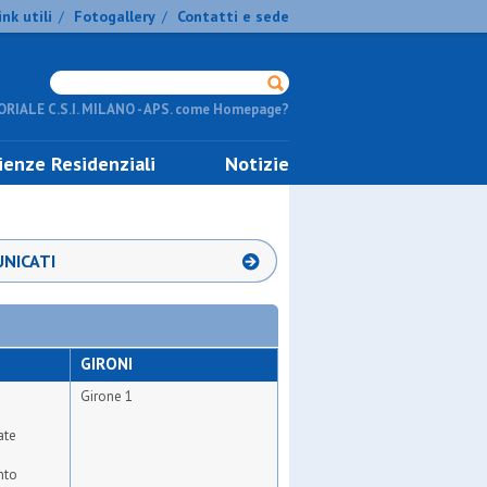
ink utili
Fotogallery
Contatti e sede
/
/
RIALE C.S.I. MILANO - APS. come Homepage?
ienze Residenziali
Notizie
NICATI
GIRONI
Girone 1
ate
nto