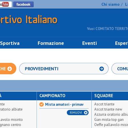
Chi siamo
L
/
Vuoi COMITATO TERRITO
 Sportiva
Formazione
Eventi
Esper
CHE
PROVVEDIMENTI
COMU
À
CAMPIONATO
SQUADRE
ante
Ascot triante
Mista amatori - primav
ratorio albiate
Ascot triante new
RIMUOVI
Azzurra oratorio albi
lavolo misinto
Gan mista top gan
egnano centro
Oeffe pallavolo misi