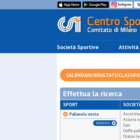
Società Sportive
Attività
CALENDARI/RISULTATI/CLASSIFI
Effettua la ricerca
SPORT
SOCIET
Ascot tri
Pallavolo mista
Azzurra o
RIMUOVI
Gan
Oeffe pal
Oratori l