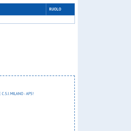
RUOLO
 C.S.I. MILANO - APS!