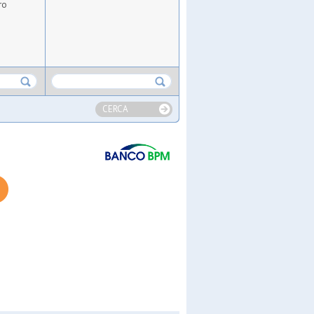
ro
CERCA