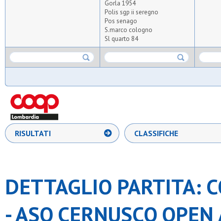
Gorla 1954
Polis sgp ii seregno
Pos senago
S.marco cologno
Sl quarto 84
RISULTATI
CLASSIFICHE
DETTAGLIO PARTITA: C
- ASO CERNUSCO OPEN