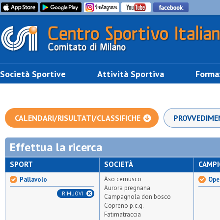
Società Sportive
Attività Sportiva
Forma
CALENDARI/RISULTATI/CLASSIFICHE
PROVVEDIME
Effettua la ricerca
SPORT
SOCIETÀ
CAMP
Aso cernusco
Pallavolo
Ope
Aurora pregnana
RIMUOVI
Campagnola don bosco
Copreno p.c.g.
Fatimatraccia