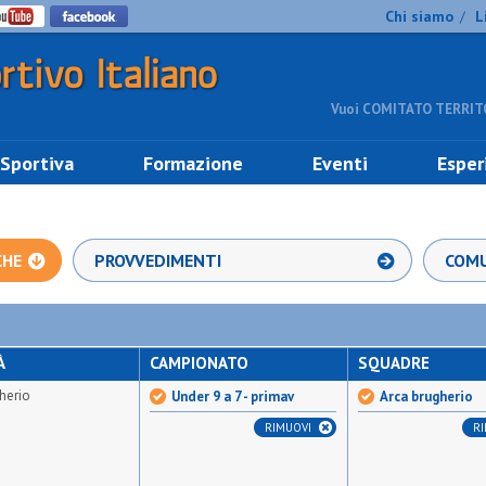
Chi siamo
L
/
Vuoi COMITATO TERRITO
 Sportiva
Formazione
Eventi
Esper
CHE
PROVVEDIMENTI
COMU
À
CAMPIONATO
SQUADRE
herio
Under 9 a 7 - primav
Arca brugherio
RIMUOVI
R