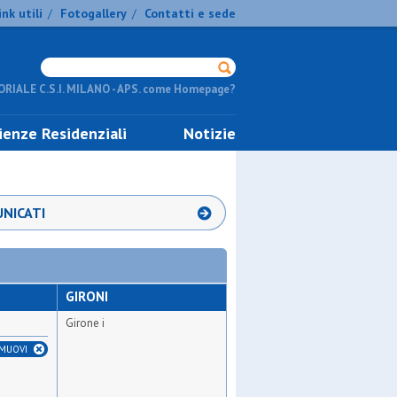
ink utili
Fotogallery
Contatti e sede
/
/
RIALE C.S.I. MILANO - APS. come Homepage?
ienze Residenziali
Notizie
NICATI
GIRONI
Girone i
IMUOVI