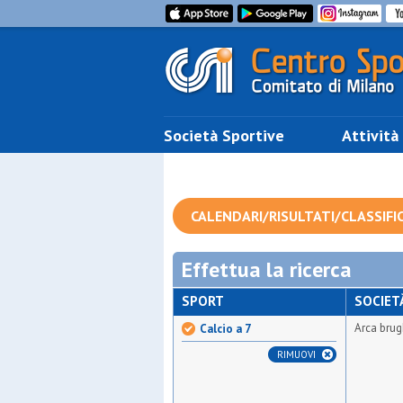
Società Sportive
Attività
CALENDARI/RISULTATI/CLASSIFI
Effettua la ricerca
SPORT
SOCIET
Arca brug
Calcio a 7
RIMUOVI