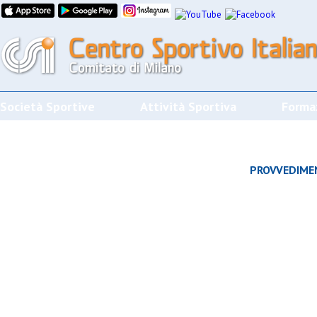
Società Sportive
Attività Sportiva
Forma
CALENDARI/RISULTATI/CLASSIFICHE
PROVVEDIME
Effettua la ricerca
SPORT
SOCIETÀ
CAMP