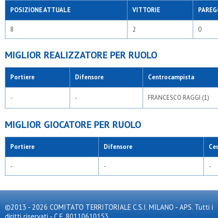
POSIZIONE ATTUALE
VITTORIE
PAREG
8
2
0
MIGLIOR REALIZZATORE PER RUOLO
Portiere
Difensore
Centrocampista
-
-
FRANCESCO RAGGI (1)
MIGLIOR GIOCATORE PER RUOLO
Portiere
Difensore
Ce
-
-
-
©2013 - 2026 COMITATO TERRITORIALE C.S.I. MILANO - APS. Tutti i
diritti riservati - C.F. 80110610153