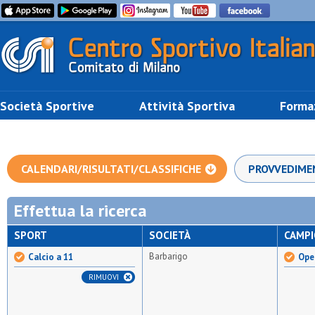
Società Sportive
Attività Sportiva
Forma
CALENDARI/RISULTATI/CLASSIFICHE
PROVVEDIME
Effettua la ricerca
SPORT
SOCIETÀ
CAMP
Barbarigo
Calcio a 11
Open
RIMUOVI