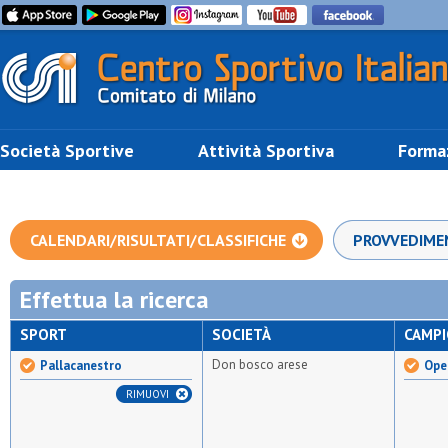
Società Sportive
Attività Sportiva
Forma
CALENDARI/RISULTATI/CLASSIFICHE
PROVVEDIME
Effettua la ricerca
SPORT
SOCIETÀ
CAMP
Don bosco arese
Pallacanestro
Open
RIMUOVI