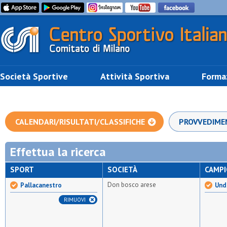
Società Sportive
Attività Sportiva
Forma
CALENDARI/RISULTATI/CLASSIFICHE
PROVVEDIME
Effettua la ricerca
SPORT
SOCIETÀ
CAMP
Don bosco arese
Pallacanestro
Und
RIMUOVI