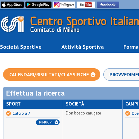
Società Sportive
Attività Sportiva
Forma
CALENDARI/RISULTATI/CLASSIFICHE
PROVVEDIME
Effettua la ricerca
SPORT
SOCIETÀ
CAMP
Don bosco carugate
Calcio a 7
Open
RIMUOVI