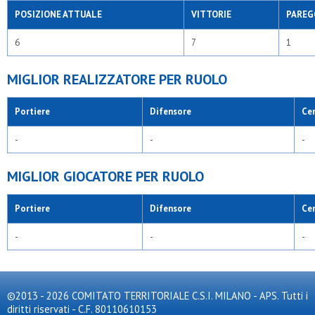
POSIZIONE ATTUALE
VITTORIE
PAREG
6
7
1
MIGLIOR REALIZZATORE PER RUOLO
Portiere
Difensore
Ce
-
-
-
MIGLIOR GIOCATORE PER RUOLO
Portiere
Difensore
Ce
-
-
-
©2013 - 2026 COMITATO TERRITORIALE C.S.I. MILANO - APS. Tutti i
diritti riservati - C.F. 80110610153