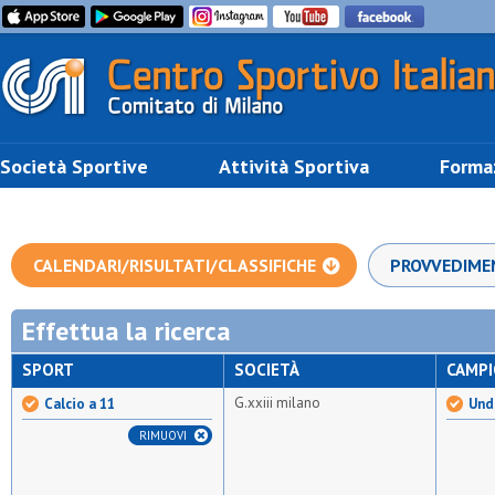
Società Sportive
Attività Sportiva
Forma
CALENDARI/RISULTATI/CLASSIFICHE
PROVVEDIME
Effettua la ricerca
SPORT
SOCIETÀ
CAMP
G.xxiii milano
Calcio a 11
Und
RIMUOVI