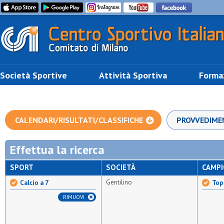
Società Sportive
Attività Sportiva
Forma
CALENDARI/RISULTATI/CLASSIFICHE
PROVVEDIME
Effettua la ricerca
SPORT
SOCIETÀ
CAMP
Gentilino
Calcio a 7
Top 
RIMUOVI