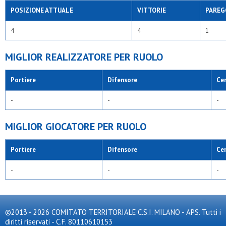
POSIZIONE ATTUALE
VITTORIE
PAREG
4
4
1
MIGLIOR REALIZZATORE PER RUOLO
Portiere
Difensore
Ce
-
-
-
MIGLIOR GIOCATORE PER RUOLO
Portiere
Difensore
Ce
-
-
-
©2013 - 2026 COMITATO TERRITORIALE C.S.I. MILANO - APS. Tutti i
diritti riservati - C.F. 80110610153