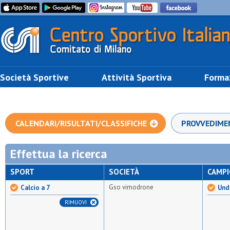
Società Sportive
Attività Sportiva
Forma
CALENDARI/RISULTATI/CLASSIFICHE
PROVVEDIME
Effettua la ricerca
SPORT
SOCIETÀ
CAMP
Gso vimodrone
Calcio a 7
Unde
RIMUOVI