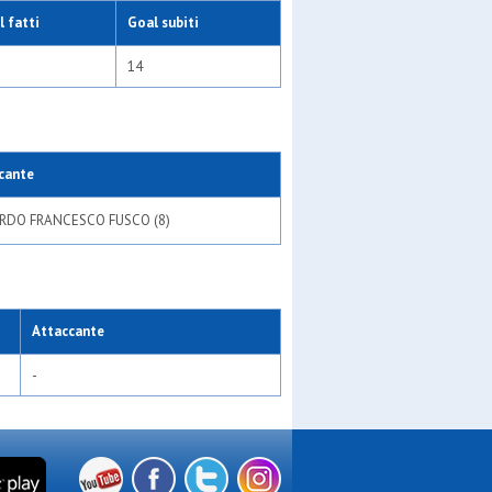
 fatti
Goal subiti
14
cante
RDO FRANCESCO FUSCO (8)
Attaccante
-