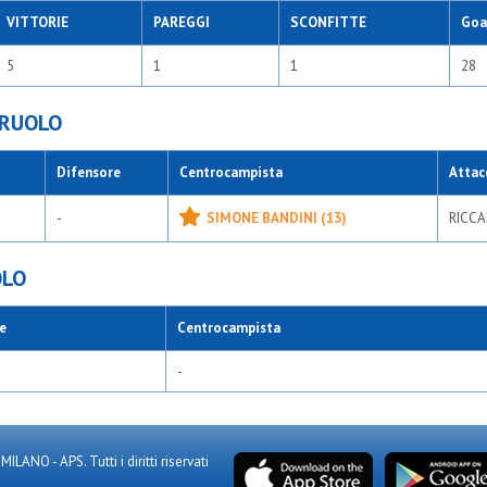
VITTORIE
PAREGGI
SCONFITTE
Goal
5
1
1
28
 RUOLO
Difensore
Centrocampista
Attac
-
SIMONE BANDINI (13)
RICCA
OLO
e
Centrocampista
-
NO - APS. Tutti i diritti riservati