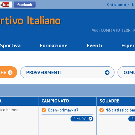
Chi siamo
L
/
Vuoi COMITATO TERRITO
 Sportiva
Formazione
Eventi
Esper
CHE
PROVVEDIMENTI
COMU
À
CAMPIONATO
SQUADRE
tico barona
Open - primav - a7
N&c atletico ba
RIMUOVI
R