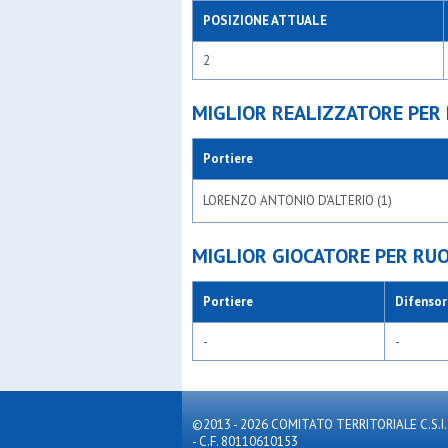
POSIZIONE ATTUALE
2
MIGLIOR REALIZZATORE PER
Portiere
LORENZO ANTONIO D'ALTERIO (1)
MIGLIOR GIOCATORE PER RU
Portiere
Difensor
-
-
©2013 - 2026 COMITATO TERRITORIALE C.S.I. MILA
- C.F. 80110610153