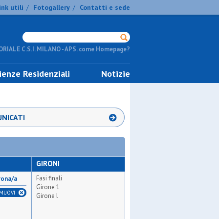
ink utili
Fotogallery
Contatti e sede
/
/
RIALE C.S.I. MILANO - APS. come Homepage?
ienze Residenziali
Notizie
NICATI
GIRONI
Fasi finali
rona/a
Girone 1
IMUOVI
Girone l