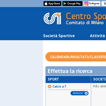
Società Sportive
Attività
CALENDARI/RISULTATI/CLASSIFI
Effettua la ricerca
SPORT
SOCIET
N&c atle
Calcio a 7
RIMUOVI