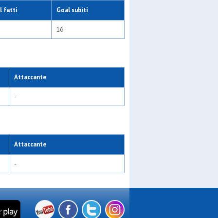
 fatti
Goal subiti
16
Attaccante
-
Attaccante
-