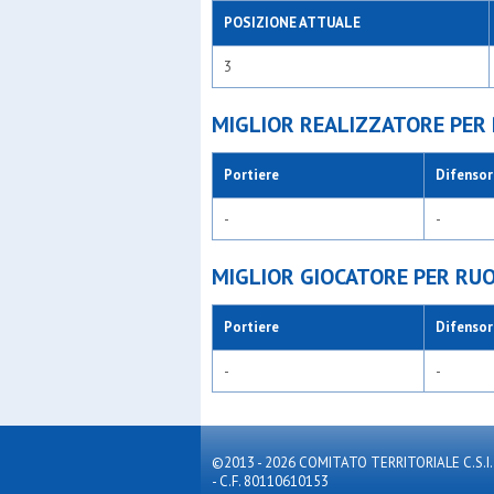
POSIZIONE ATTUALE
3
MIGLIOR REALIZZATORE PER
Portiere
Difensor
-
-
MIGLIOR GIOCATORE PER RU
Portiere
Difensor
-
-
©2013 - 2026 COMITATO TERRITORIALE C.S.I. MILA
- C.F. 80110610153