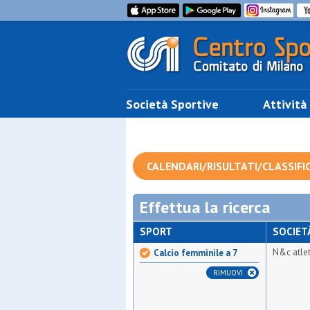
Società Sportive
Attività
CALENDARI/RISULTATI/CLASSIFI
Effettua la ricerca
SPORT
SOCIET
N&c atle
Calcio femminile a 7
RIMUOVI