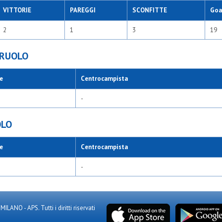
VITTORIE
PAREGGI
SCONFITTE
Goal
2
1
3
19
 RUOLO
e
Centrocampista
-
OLO
e
Centrocampista
-
NO - APS. Tutti i diritti riservati