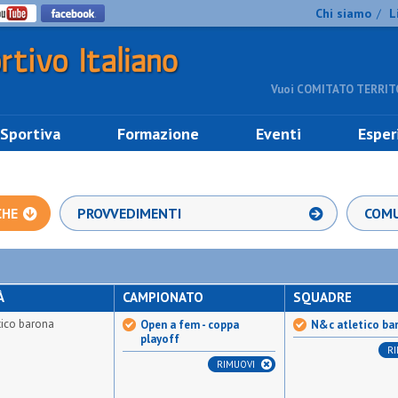
Chi siamo
L
/
Vuoi COMITATO TERRITO
 Sportiva
Formazione
Eventi
Esper
CHE
PROVVEDIMENTI
COMU
À
CAMPIONATO
SQUADRE
tico barona
Open a fem - coppa
N&c atletico ba
playoff
R
RIMUOVI