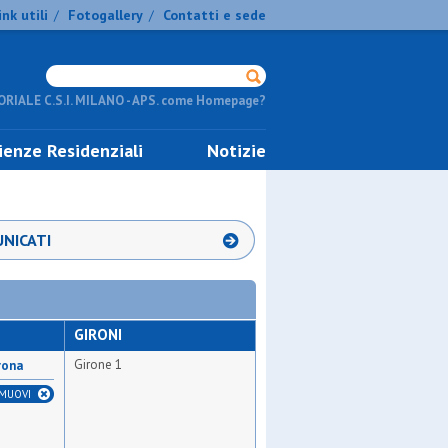
ink utili
Fotogallery
Contatti e sede
/
/
RIALE C.S.I. MILANO - APS. come Homepage?
ienze Residenziali
Notizie
NICATI
GIRONI
Girone 1
rona
IMUOVI