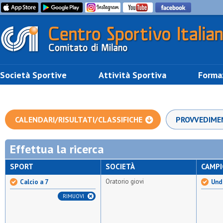
Società Sportive
Attività Sportiva
Forma
CALENDARI/RISULTATI/CLASSIFICHE
PROVVEDIME
Effettua la ricerca
SPORT
SOCIETÀ
CAMP
Oratorio giovi
Calcio a 7
Unde
RIMUOVI