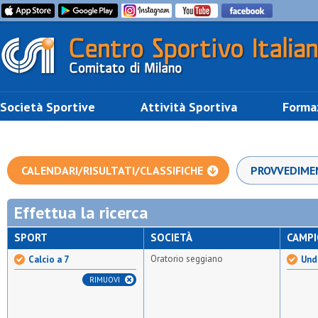
Società Sportive
Attività Sportiva
Forma
CALENDARI/RISULTATI/CLASSIFICHE
PROVVEDIME
Effettua la ricerca
SPORT
SOCIETÀ
CAMP
Oratorio seggiano
Calcio a 7
Unde
RIMUOVI