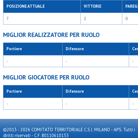
POSIZIONE ATTUALE
VITTORIE
PAREG
7
2
0
MIGLIOR REALIZZATORE PER RUOLO
Portiere
Difensore
Ce
-
-
-
MIGLIOR GIOCATORE PER RUOLO
Portiere
Difensore
Ce
-
-
-
©2013 - 2026 COMITATO TERRITORIALE C.S.I. MILANO - APS. Tutti i
diritti riservati - C.F. 80110610153