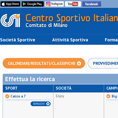
Società Sportive
Attività Sportiva
Forma
CALENDARI/RISULTATI/CLASSIFICHE
PROVVEDIME
Effettua la ricerca
SPORT
SOCIETÀ
CAMP
Enjoy
Calcio a 7
Big 
RIMUOVI