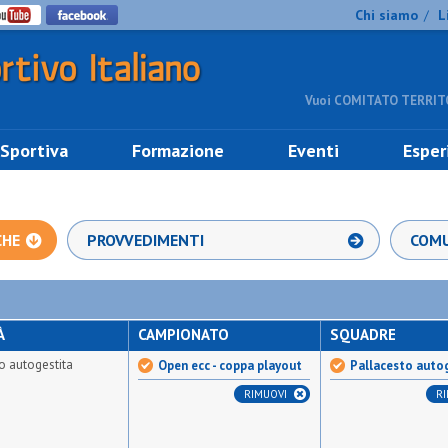
Chi siamo
L
/
Vuoi COMITATO TERRITO
 Sportiva
Formazione
Eventi
Esper
CHE
PROVVEDIMENTI
COMU
À
CAMPIONATO
SQUADRE
o autogestita
Open ecc - coppa playout
Pallacesto auto
RIMUOVI
R