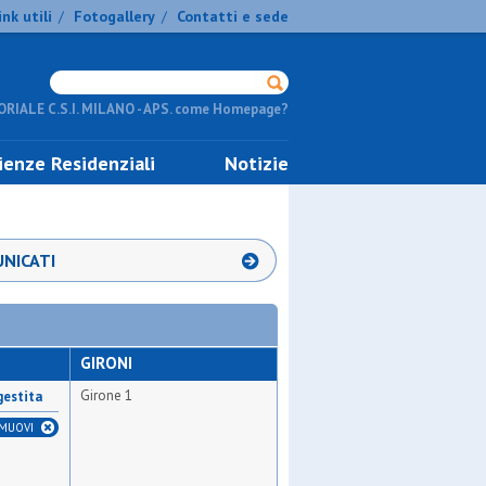
ink utili
Fotogallery
Contatti e sede
/
/
RIALE C.S.I. MILANO - APS. come Homepage?
ienze Residenziali
Notizie
NICATI
GIRONI
Girone 1
gestita
IMUOVI