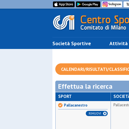
Società Sportive
Attività
CALENDARI/RISULTATI/CLASSIFI
Effettua la ricerca
SPORT
SOCIET
Pallacest
Pallacanestro
RIMUOVI