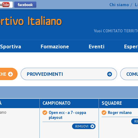
Chi siamo
L
/
Vuoi COMITATO TERRITO
 Sportiva
Formazione
Eventi
Esper
CHE
PROVVEDIMENTI
COMU
À
CAMPIONATO
SQUADRE
lano
Open ecc - a 7 - coppa
Roger milano
playout
R
RIMUOVI