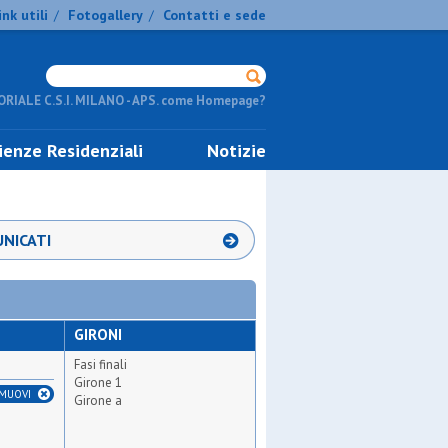
ink utili
Fotogallery
Contatti e sede
/
/
RIALE C.S.I. MILANO - APS. come Homepage?
ienze Residenziali
Notizie
NICATI
GIRONI
Fasi finali
Girone 1
IMUOVI
Girone a