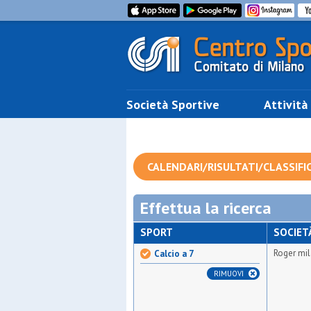
Società Sportive
Attività
CALENDARI/RISULTATI/CLASSIFI
Effettua la ricerca
SPORT
SOCIET
Roger mi
Calcio a 7
RIMUOVI