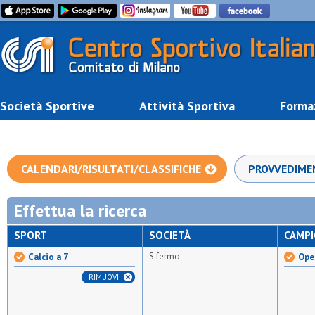
Società Sportive
Attività Sportiva
Forma
CALENDARI/RISULTATI/CLASSIFICHE
PROVVEDIME
Effettua la ricerca
SPORT
SOCIETÀ
CAMP
S.fermo
Calcio a 7
Open
RIMUOVI