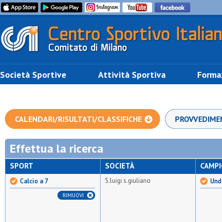
Società Sportive
Attività Sportiva
Forma
CALENDARI/RISULTATI/CLASSIFICHE
PROVVEDIME
Effettua la ricerca
SPORT
SOCIETÀ
CAMP
S.luigi s.giuliano
Calcio a 7
Unde
RIMUOVI