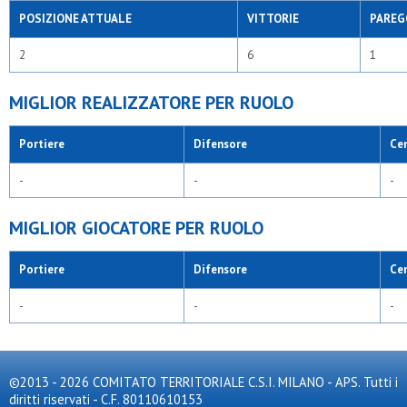
POSIZIONE ATTUALE
VITTORIE
PAREG
2
6
1
MIGLIOR REALIZZATORE PER RUOLO
Portiere
Difensore
Ce
-
-
-
MIGLIOR GIOCATORE PER RUOLO
Portiere
Difensore
Ce
-
-
-
©2013 - 2026 COMITATO TERRITORIALE C.S.I. MILANO - APS. Tutti i
diritti riservati - C.F. 80110610153