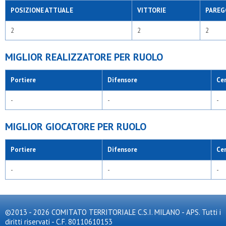
POSIZIONE ATTUALE
VITTORIE
PAREG
2
2
2
MIGLIOR REALIZZATORE PER RUOLO
Portiere
Difensore
Ce
-
-
-
MIGLIOR GIOCATORE PER RUOLO
Portiere
Difensore
Ce
-
-
-
©2013 - 2026 COMITATO TERRITORIALE C.S.I. MILANO - APS. Tutti i
diritti riservati - C.F. 80110610153