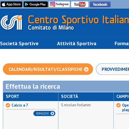
Società Sportive
Attività Sportiva
Forma
CALENDARI/RISULTATI/CLASSIFICHE
PROVVEDIME
Effettua la ricerca
SPORT
SOCIETÀ
CAMP
S.nicolao forlanini
Calcio a 7
Open
pla
RIMUOVI