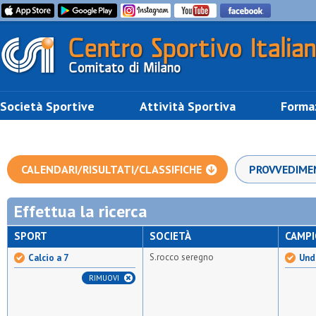
Società Sportive
Attività Sportiva
Forma
CALENDARI/RISULTATI/CLASSIFICHE
PROVVEDIME
Effettua la ricerca
SPORT
SOCIETÀ
CAMP
S.rocco seregno
Calcio a 7
Unde
RIMUOVI