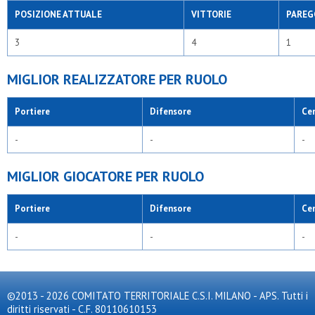
POSIZIONE ATTUALE
VITTORIE
PAREG
3
4
1
MIGLIOR REALIZZATORE PER RUOLO
Portiere
Difensore
Ce
-
-
-
MIGLIOR GIOCATORE PER RUOLO
Portiere
Difensore
Ce
-
-
-
©2013 - 2026 COMITATO TERRITORIALE C.S.I. MILANO - APS. Tutti i
diritti riservati - C.F. 80110610153