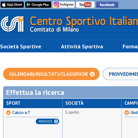
Società Sportive
Attività Sportiva
Forma
CALENDARI/RISULTATI/CLASSIFICHE
PROVVEDIME
Effettua la ricerca
SPORT
SOCIETÀ
CAMP
S.spirito
Calcio a 7
Unde
RIMUOVI