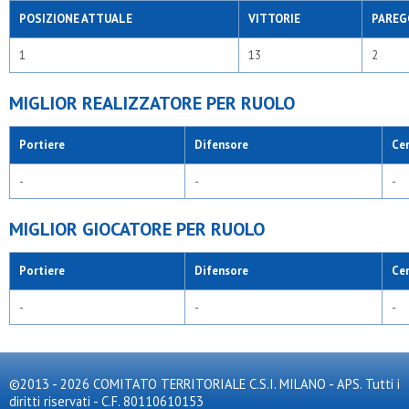
POSIZIONE ATTUALE
VITTORIE
PAREG
1
13
2
MIGLIOR REALIZZATORE PER RUOLO
Portiere
Difensore
Ce
-
-
-
MIGLIOR GIOCATORE PER RUOLO
Portiere
Difensore
Ce
-
-
-
©2013 - 2026 COMITATO TERRITORIALE C.S.I. MILANO - APS. Tutti i
diritti riservati - C.F. 80110610153